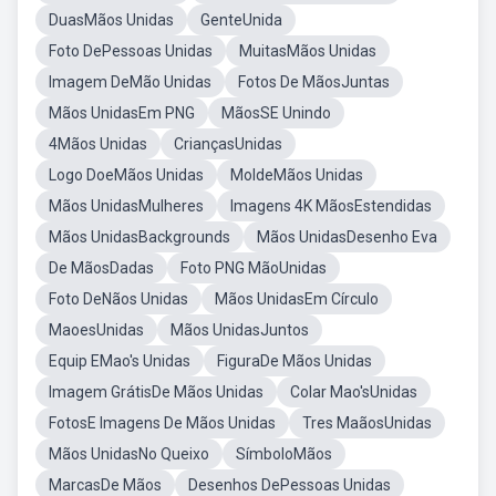
DuasMãos Unidas
GenteUnida
Foto DePessoas Unidas
MuitasMãos Unidas
Imagem DeMão Unidas
Fotos De MãosJuntas
Mãos UnidasEm PNG
MãosSE Unindo
4Mãos Unidas
CriançasUnidas
Logo DoeMãos Unidas
MoldeMãos Unidas
Mãos UnidasMulheres
Imagens 4K MãosEstendidas
Mãos UnidasBackgrounds
Mãos UnidasDesenho Eva
De MãosDadas
Foto PNG MãoUnidas
Foto DeNãos Unidas
Mãos UnidasEm Círculo
MaoesUnidas
Mãos UnidasJuntos
Equip EMao's Unidas
FiguraDe Mãos Unidas
Imagem GrátisDe Mãos Unidas
Colar Mao'sUnidas
FotosE Imagens De Mãos Unidas
Tres MaãosUnidas
Mãos UnidasNo Queixo
SímboloMãos
MarcasDe Mãos
Desenhos DePessoas Unidas