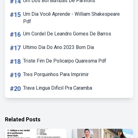
#14
Um Dos Boi Bumbás De Parintins
#15
Um Dia Você Aprende - William Shakespeare
Pdf
#16
Um Cordel De Leandro Gomes De Barros
#17
Ultimo Dia Do Ano 2023 Bom Dia
#18
Triste Fim De Policarpo Quaresma Pdf
#19
Tres Porquinhos Para Imprimir
#20
Trava Lingua Dificil Pra Caramba
Related Posts