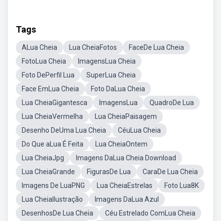
Tags
ALua Cheia
Lua CheiaFotos
FaceDe Lua Cheia
FotoLua Cheia
ImagensLua Cheia
Foto DePerfil Lua
SuperLua Cheia
Face EmLua Cheia
Foto DaLua Cheia
Lua CheiaGigantesca
ImagensLua
QuadroDe Lua
Lua CheiaVermelha
Lua CheiaPaisagem
Desenho DeUma Lua Cheia
CéuLua Cheia
Do Que aLua É Feita
Lua CheiaOntem
Lua CheiaJpg
Imagens DaLua Cheia Download
Lua CheiaGrande
FigurasDe Lua
CaraDe Lua Cheia
Imagens De LuaPNG
Lua CheiaEstrelas
Foto Lua8K
Lua CheiaIlustração
Imagens DaLua Azul
DesenhosDe Lua Cheia
Céu Estrelado ComLua Cheia