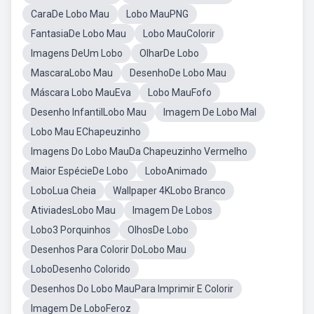
CaraDe Lobo Mau
Lobo MauPNG
FantasiaDe Lobo Mau
Lobo MauColorir
Imagens DeUm Lobo
OlharDe Lobo
MascaraLobo Mau
DesenhoDe Lobo Mau
Máscara Lobo MauEva
Lobo MauFofo
Desenho InfantilLobo Mau
Imagem De Lobo Mal
Lobo Mau EChapeuzinho
Imagens Do Lobo MauDa Chapeuzinho Vermelho
Maior EspécieDe Lobo
LoboAnimado
LoboLua Cheia
Wallpaper 4KLobo Branco
AtiviadesLobo Mau
Imagem De Lobos
Lobo3 Porquinhos
OlhosDe Lobo
Desenhos Para Colorir DoLobo Mau
LoboDesenho Colorido
Desenhos Do Lobo MauPara Imprimir E Colorir
Imagem De LoboFeroz