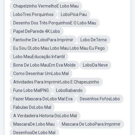
Chapelzinho VermelhoE Lobo Mau
LoboTres Porquinhos
LoboPica Pau
Desenho Dos Três PorquinhosE O Lobo Mau
Papel DeParede 4K Lobo
Fantoche De LoboPara Imprimir
Lobo DeTerno
Eu Sou OLobo Mau Lobo Mau Lobo Mau Eu Pego
Lobo MauEducação Infantil
Bone De Lobo MauEm Eva Molde
LoboDa Neve
Como Desenhar UmLobo Mal
Atividades Para ImprimirLobo E Chapeuzinho
Funo Lobo MalPNG
LoboBabando
Fazer Mascara DoLobo Mal Eva
Desenhos FofosLobo
Fabulas DoLobo Mal
A Verdadeira Historia DoLobo Mal
MascaraDe Lobo Mau
Mascara De LoboPara Imprimir
DesenhosDe Lobo Mal