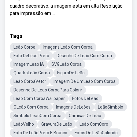
quadro decorativo. a imagem esta em alta Resolução
para impressão em ...
Tags
Leão Coroa
Imagens Leão Com Coroa
Foto DeLeao Preto
DesenhoDe Leão Com Coroa
ImagemLeao IA
SVGLeão Coroa
QuadroLeão Coroa
FiguraDe Leão
Leão CoroaVetor
Imagem De UmLeão Com Coroa
Desenho De Leao CoroaPara Colorir
Leão Com CoroaWallpaper
Fotos DeLeao
OLeão Com Coroa
Imagens DeLeões
LeãoSímbolo
Simbolo LeaoCom Coroa
CamisasDe Leão
LeãoVelho
GravuraDe Leão
Leão ComCoro
Foto De LeãoPreto E Branco
Fotos De LeãoColorido