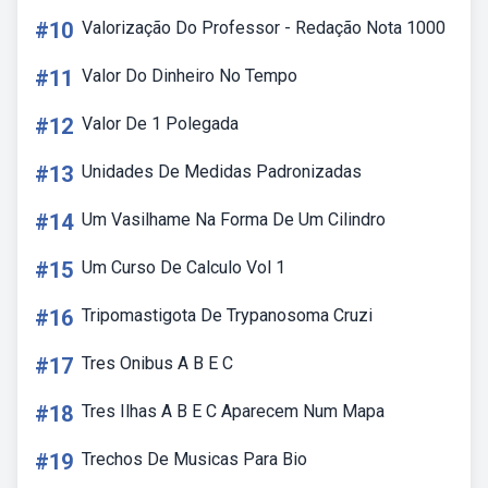
#10
Valorização Do Professor - Redação Nota 1000
#11
Valor Do Dinheiro No Tempo
#12
Valor De 1 Polegada
#13
Unidades De Medidas Padronizadas
#14
Um Vasilhame Na Forma De Um Cilindro
#15
Um Curso De Calculo Vol 1
#16
Tripomastigota De Trypanosoma Cruzi
#17
Tres Onibus A B E C
#18
Tres Ilhas A B E C Aparecem Num Mapa
#19
Trechos De Musicas Para Bio