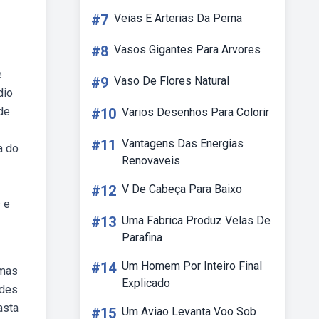
#7
Veias E Arterias Da Perna
#8
Vasos Gigantes Para Arvores
e
#9
Vaso De Flores Natural
dio
de
#10
Varios Desenhos Para Colorir
#11
Vantagens Das Energias
a do
Renovaveis
#12
V De Cabeça Para Baixo
 e
#13
Uma Fabrica Produz Velas De
Parafina
#14
Um Homem Por Inteiro Final
 mas
Explicado
ades
asta
#15
Um Aviao Levanta Voo Sob