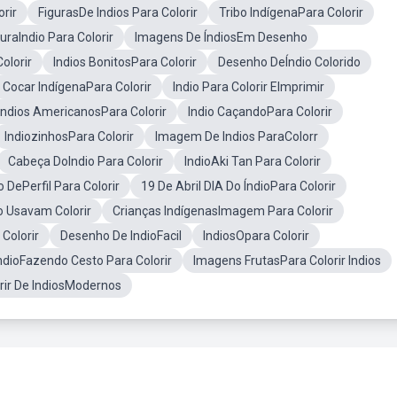
orir
FigurasDe Indios Para Colorir
Tribo IndígenaPara Colorir
guraIndio Para Colorir
Imagens De ÍndiosEm Desenho
olorir
Indios BonitosPara Colorir
Desenho DeÍndio Colorido
Cocar IndígenaPara Colorir
Indio Para Colorir EImprimir
Indios AmericanosPara Colorir
Indio CaçandoPara Colorir
IndiozinhosPara Colorir
Imagem De Indios ParaColorr
Cabeça DoIndio Para Colorir
IndioAki Tan Para Colorir
o DePerfil Para Colorir
19 De Abril DIA Do ÍndioPara Colorir
 Usavam Colorir
Crianças IndígenasImagem Para Colorir
Colorir
Desenho De IndioFacil
IndiosOpara Colorir
ndioFazendo Cesto Para Colorir
Imagens FrutasPara Colorir Indios
rir De IndiosModernos