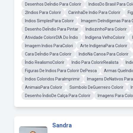
Desenhos DeÍndio Para Colorir
IndiosDo Brasil Para Col
2Indios Para Colorir
CarinhaDe Indio Para Colorir
Fi
Indios SimplesPara Colorir
Imagem DeIndígenas Para C
Desenho DeÍndio Para Pintar
IndiozinhoPara Colorir
Atividade ColorirDIA Do Índio
Indígena VelhoColorir
Imagem Indios ParaColori
Arte IndígenaPara Colorir
Cara DeÍndio Para Colorir
IndioNa Canoa Para Colorir
Índio RealismoColorir
Indio Para ColorirRealista
Indi
Figuras De Indios Para Colorir DePesca
Armas QueIndio
Indios Coloridos ParaImprimir
Imagens DeNativos Para 
AnimaisPara Colorir
Ssimbolo DeGuerreiro Colorir
I
Desenho ÍndioDe Calça Para Colorir
Imagens Para Colo
Sandra