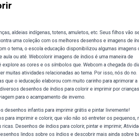
rir
nças, aldeias indígenas, totens, amuletos, etc. Seus filhos vão s
encontra uma coleção com os melhores desenhos e imagens de ín
r com o tema, o escola educação disponibilizou algumas imagens 
 de aula ou até. Webcolorir imagens de índios é uma maneira de
ocê explore as cores e os símbolos que. Webcom a chegada do di
ter muitas atividades relacionadas ao tema. Por isso, nós do no.
s que o ieducação elaborou com muito carinho para aprimorar a
versos desenhos de índios para colorir e imprimir por crianças
 viagem para o acampamento de inverno.
 desenhos infantis para imprimir grátis e pintar livremente!
 para imprimir e colorir, que vão não só entreter os pequenos,
icas. Desenhos de índios para colorir, pintar e imprimir; Ativid
 desenhos lindos sobre os índios e descobrir mais ainda sobre b