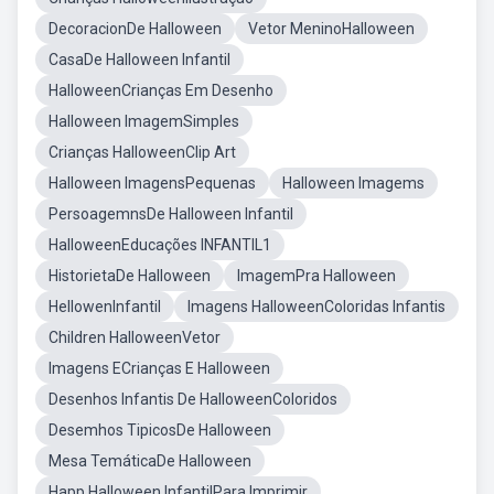
DecoracionDe Halloween
Vetor MeninoHalloween
CasaDe Halloween Infantil
HalloweenCrianças Em Desenho
Halloween ImagemSimples
Crianças HalloweenClip Art
Halloween ImagensPequenas
Halloween Imagems
PersoagemnsDe Halloween Infantil
HalloweenEducações INFANTIL1
HistorietaDe Halloween
ImagemPra Halloween
HellowenInfantil
Imagens HalloweenColoridas Infantis
Children HalloweenVetor
Imagens ECrianças E Halloween
Desenhos Infantis De HalloweenColoridos
Desemhos TipicosDe Halloween
Mesa TemáticaDe Halloween
Happ Halloween InfantilPara Imprimir