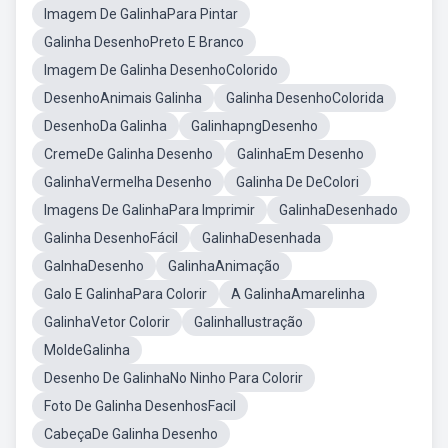
Imagem De GalinhaPara Pintar
Galinha DesenhoPreto E Branco
Imagem De Galinha DesenhoColorido
DesenhoAnimais Galinha
Galinha DesenhoColorida
DesenhoDa Galinha
GalinhapngDesenho
CremeDe Galinha Desenho
GalinhaEm Desenho
GalinhaVermelha Desenho
Galinha De DeColori
Imagens De GalinhaPara Imprimir
GalinhaDesenhado
Galinha DesenhoFácil
GalinhaDesenhada
GalnhaDesenho
GalinhaAnimação
Galo E GalinhaPara Colorir
A GalinhaAmarelinha
GalinhaVetor Colorir
GalinhaIlustração
MoldeGalinha
Desenho De GalinhaNo Ninho Para Colorir
Foto De Galinha DesenhosFacil
CabeçaDe Galinha Desenho