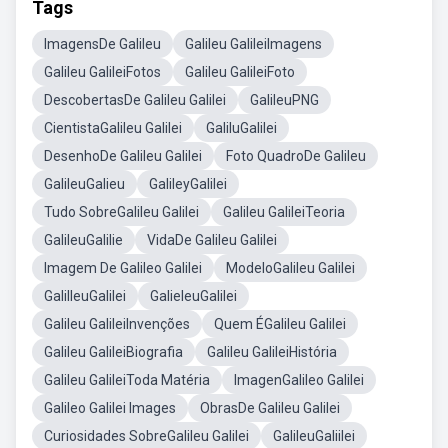
Tags
ImagensDe Galileu
Galileu GalileiImagens
Galileu GalileiFotos
Galileu GalileiFoto
DescobertasDe Galileu Galilei
GalileuPNG
CientistaGalileu Galilei
GaliluGalilei
DesenhoDe Galileu Galilei
Foto QuadroDe Galileu
GalileuGalieu
GalileyGalilei
Tudo SobreGalileu Galilei
Galileu GalileiTeoria
GalileuGalilie
VidaDe Galileu Galilei
Imagem De Galileo Galilei
ModeloGalileu Galilei
GalilleuGalilei
GalieleuGalilei
Galileu GalileiInvenções
Quem ÉGalileu Galilei
Galileu GalileiBiografia
Galileu GalileiHistória
Galileu GalileiToda Matéria
ImagenGalileo Galilei
Galileo Galilei Images
ObrasDe Galileu Galilei
Curiosidades SobreGalileu Galilei
GalileuGaliilei