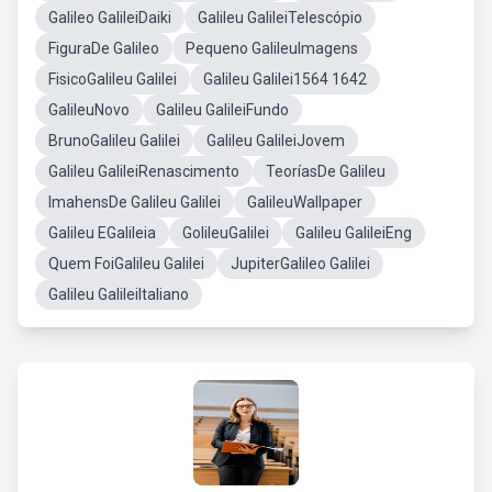
Galileo GalileiDaiki
Galileu GalileiTelescópio
FiguraDe Galileo
Pequeno GalileuImagens
FisicoGalileu Galilei
Galileu Galilei1564 1642
GalileuNovo
Galileu GalileiFundo
BrunoGalileu Galilei
Galileu GalileiJovem
Galileu GalileiRenascimento
TeoríasDe Galileu
ImahensDe Galileu Galilei
GalileuWallpaper
Galileu EGalileia
GolileuGalilei
Galileu GalileiEng
Quem FoiGalileu Galilei
JupiterGalileo Galilei
Galileu GalileiItaliano