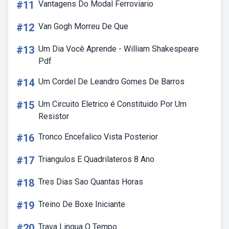
#11
Vantagens Do Modal Ferroviario
#12
Van Gogh Morreu De Que
#13
Um Dia Você Aprende - William Shakespeare
Pdf
#14
Um Cordel De Leandro Gomes De Barros
#15
Um Circuito Eletrico é Constituido Por Um
Resistor
#16
Tronco Encefalico Vista Posterior
#17
Triangulos E Quadrilateros 8 Ano
#18
Tres Dias Sao Quantas Horas
#19
Treino De Boxe Iniciante
#20
Trava Lingua O Tempo