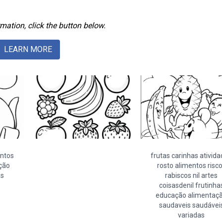
mation, click the button below.
LEARN MORE
entos
frutas carinhas ativid
ção
rosto alimentos risc
as
rabiscos nil artes
coisasdenil frutinha
educação alimentaç
saudaveis saudávei
variadas