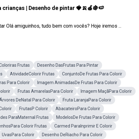
 crianças | Desenho de pintar 🍓🍌🍎🍇🍉
tar Olá amiguinhos, tudo bem com vocês? Hoje iremos ...
Coloriras Frutas
Desenho DasFrutas Para Pintar
as
AtividadeColorir Frutas
ConjuntoDe Frutas Para Colorir
as Para Colorir
Imagem AnimadasDe Frutas Para Colorir
olorir
Frutas AmarelasPara Colorir
Imagem MaçãPara Colorir
rvores DeNatal Para Colorir
Fruta LaranjaPara Colorir
olorir
FrutasP Colorir
AbacateiroPara Colorir
ades ParaMaternal Frutas
ModelosDe Frutas Para Colorir
enhosPara Colorir Frutas
Carmed ParaInprimir E Colorir
UvasPara Colorir
Desenho DeRiacho Para Colorir