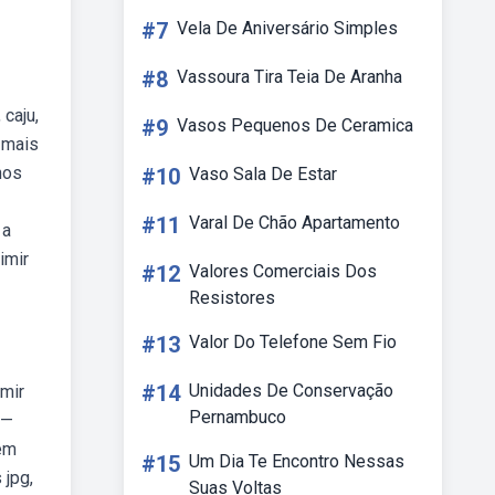
#7
Vela De Aniversário Simples
#8
Vassoura Tira Teia De Aranha
 caju,
#9
Vasos Pequenos De Ceramica
s mais
hos
#10
Vaso Sala De Estar
#11
Varal De Chão Apartamento
 a
imir
#12
Valores Comerciais Dos
Resistores
#13
Valor Do Telefone Sem Fio
#14
Unidades De Conservação
imir
Pernambuco
 —
 em
#15
Um Dia Te Encontro Nessas
 jpg,
Suas Voltas