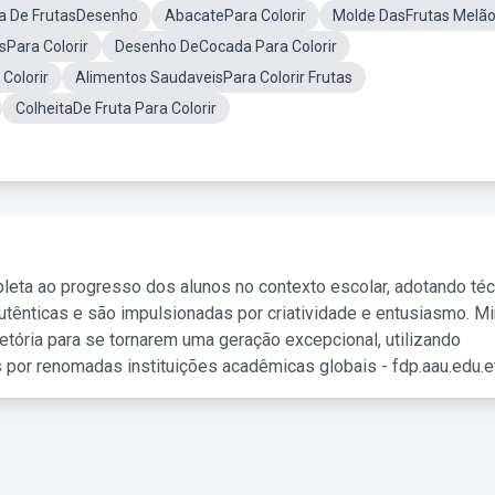
ra De FrutasDesenho
AbacatePara Colorir
Molde DasFrutas Melã
Para Colorir
Desenho DeCocada Para Colorir
Colorir
Alimentos SaudaveisPara Colorir Frutas
ColheitaDe Fruta Para Colorir
leta ao progresso dos alunos no contexto escolar, adotando té
tênticas e são impulsionadas por criatividade e entusiasmo. M
etória para se tornarem uma geração excepcional, utilizando
 por renomadas instituições acadêmicas globais - fdp.aau.edu.et