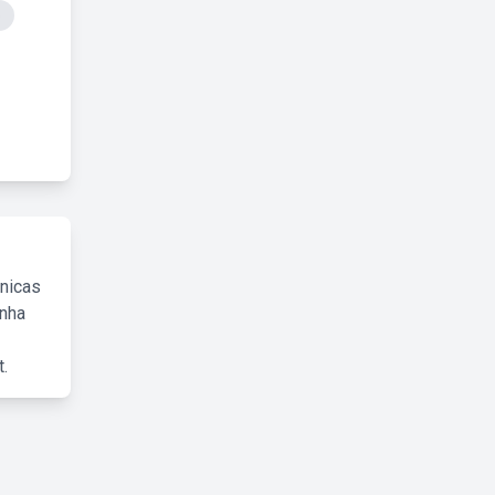
o
cnicas
inha
.