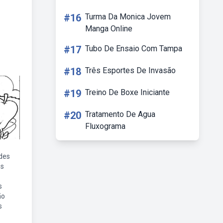
#16
Turma Da Monica Jovem
Manga Online
#17
Tubo De Ensaio Com Tampa
#18
Três Esportes De Invasão
#19
Treino De Boxe Iniciante
#20
Tratamento De Agua
Fluxograma
ades
os
s
ão
s