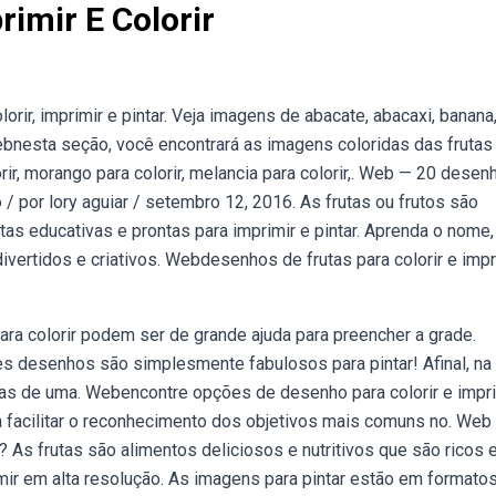
imir E Colorir
ir, imprimir e pintar. Veja imagens de abacate, abacaxi, banana,
. Webnesta seção, você encontrará as imagens coloridas das fruta
orir, morango para colorir, melancia para colorir,. Web — 20 desen
o / por lory aguiar / setembro 12, 2016. As frutas ou frutos são
as educativas e prontas para imprimir e pintar. Aprenda o nome,
vertidos e criativos. Webdesenhos de frutas para colorir e impr
ra colorir podem ser de grande ajuda para preencher a grade.
s desenhos são simplesmente fabulosos para pintar! Afinal, na
nças de uma. Webencontre opções de desenho para colorir e impr
ra facilitar o reconhecimento dos objetivos mais comuns no. Web
? As frutas são alimentos deliciosos e nutritivos que são ricos
mir em alta resolução. As imagens para pintar estão em formatos