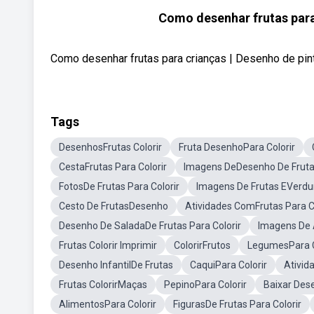
Como desenhar frutas para
Como desenhar frutas para crianças | Desenho de pin
Tags
DesenhosFrutas Colorir
Fruta DesenhoPara Colorir
CestaFrutas Para Colorir
Imagens DeDesenho De Frut
FotosDe Frutas Para Colorir
Imagens De Frutas EVerdur
Cesto De FrutasDesenho
Atividades ComFrutas Para C
Desenho De SaladaDe Frutas Para Colorir
Imagens De Á
Frutas Colorir Imprimir
ColorirFrutos
LegumesPara C
Desenho InfantilDe Frutas
CaquiPara Colorir
Ativid
Frutas ColorirMaças
PepinoPara Colorir
Baixar Des
AlimentosPara Colorir
FigurasDe Frutas Para Colorir