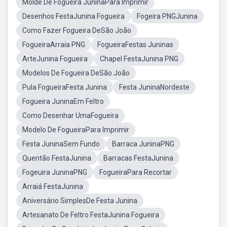
Molde De Fogueira JuninaPara Imprimir
Desenhos FestaJunina Fogueira
Fogeira PNGJunina
Como Fazer Fogueira DeSão João
FogueiraArraia PNG
FogueiraFestas Juninas
ArteJunina Fogueira
Chapel FestaJunina PNG
Modelos De Fogueira DeSão João
Pula FogueiraFesta Junina
Festa JuninaNordeste
Fogueira JuninaEm Feltro
Como Desenhar UmaFogueira
Modelo De FogueiraPara Imprimir
Festa JuninaSem Fundo
Barraca JuninaPNG
Quentão FestaJunina
Barracas FestaJunina
Fogeuira JuninaPNG
FogueiraPara Recortar
Arraiá FestaJunina
Aniversário SimplesDe Festa Junina
Artesanato De Feltro FestaJunina Fogueira