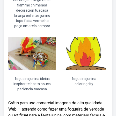
decoração fuego feuer
flamme chimenea
decoracion tuacasa
laranja enfeites junino
topo falsa vermelho
peça amarelo compor
fogueira junina ideias
fogueira junina
inspirar te basta pouco
coloringcity
paciência tuacasa
Grátis para uso comercial imagens de alta qualidade.
Web — aprenda como fazer uma fogueira de verdade
ou artificial para a festa junina, com materiais fáceis e