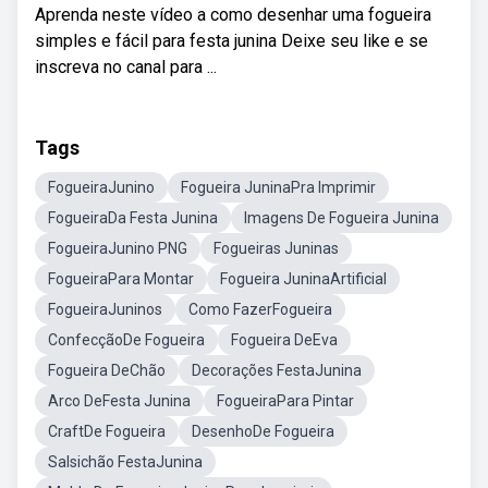
Aprenda neste vídeo a como desenhar uma fogueira
simples e fácil para festa junina Deixe seu like e se
inscreva no canal para ...
Tags
FogueiraJunino
Fogueira JuninaPra Imprimir
FogueiraDa Festa Junina
Imagens De Fogueira Junina
FogueiraJunino PNG
Fogueiras Juninas
FogueiraPara Montar
Fogueira JuninaArtificial
FogueiraJuninos
Como FazerFogueira
ConfecçãoDe Fogueira
Fogueira DeEva
Fogueira DeChão
Decorações FestaJunina
Arco DeFesta Junina
FogueiraPara Pintar
CraftDe Fogueira
DesenhoDe Fogueira
Salsichão FestaJunina