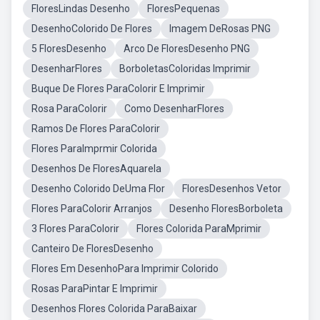
FloresLindas Desenho
FloresPequenas
DesenhoColorido De Flores
Imagem DeRosas PNG
5 FloresDesenho
Arco De FloresDesenho PNG
DesenharFlores
BorboletasColoridas Imprimir
Buque De Flores ParaColorir E Imprimir
Rosa ParaColorir
Como DesenharFlores
Ramos De Flores ParaColorir
Flores ParaImprmir Colorida
Desenhos De FloresAquarela
Desenho Colorido DeUma Flor
FloresDesenhos Vetor
Flores ParaColorir Arranjos
Desenho FloresBorboleta
3 Flores ParaColorir
Flores Colorida ParaMprimir
Canteiro De FloresDesenho
Flores Em DesenhoPara Imprimir Colorido
Rosas ParaPintar E Imprimir
Desenhos Flores Colorida ParaBaixar