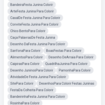
BandeiraFesta Junina Colorir
ArteFesta Junina Para Colorir
CasalDe Festa Junina Para Colorir
ConviteFesta Junina Para Colorir
Chico BentoPara Colorir
Caça PalavrasDe Festa Junina
Desenho DaFesta Junina Para Colorir
SanfonaPara Colorir
BoasFestas Para Colorir
AlimentosPara Colorir
Desenho DeArraia Para Colorir
CaipirasPara Colorir
QuadrilhaJunina Para Colorir
Desenho JuninosPara Colorir
PamonhaPara Colorir
AtividadeDe Festa Junina Para Colorir
SitePara Colorir
DesenhosPara Colorir Festas Juninas
FestaDa Colheita Para Colorir
BandeirinhaFesta Junina Para Colorir
RosinhaPara Colorir