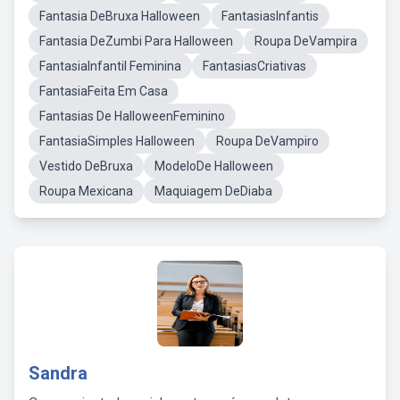
Fantasia DeBruxa Halloween
FantasiasInfantis
Fantasia DeZumbi Para Halloween
Roupa DeVampira
FantasiaInfantil Feminina
FantasiasCriativas
FantasiaFeita Em Casa
Fantasias De HalloweenFeminino
FantasiaSimples Halloween
Roupa DeVampiro
Vestido DeBruxa
ModeloDe Halloween
Roupa Mexicana
Maquiagem DeDiaba
Sandra