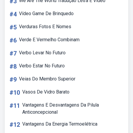
#3
We Are The World Tradução Letra E Video
#4
Vídeo Game De Brinquedo
#5
Verduras Fotos E Nomes
#6
Verde E Vermelho Combinam
#7
Verbo Levar No Futuro
#8
Verbo Estar No Futuro
#9
Veias Do Membro Superior
#10
Vasos De Vidro Barato
#11
Vantagens E Desvantagens Da Pilula
Anticoncepcional
#12
Vantagens Da Energia Termoelétrica