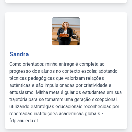
Sandra
Como orientador, minha entrega é completa ao
progresso dos alunos no contexto escolar, adotando
técnicas pedagógicas que valorizam relações
autênticas e são impulsionadas por criatividade e
entusiasmo. Minha meta é guiar os estudantes em sua
trajetória para se tornarem uma geração excepcional,
utilizando estratégias educacionais reconhecidas por
renomadas instituições acadêmicas globais -
fdp.aau.edu.et.