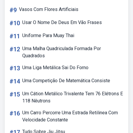
#9
Vasos Com Flores Artificiais
#10
Usar O Nome De Deus Em Vão Frases
#11
Uniforme Para Muay Thai
#12
Uma Malha Quadriculada Formada Por
Quadrados
#13
Uma Liga Metálica Sai Do Forno
#14
Uma Competição De Matemática Consiste
#15
Um Cátion Metálico Trivalente Tem 76 Elétrons E
118 Nêutrons
#16
Um Carro Percorre Uma Estrada Retilinea Com
Velocidade Constante
#17
Tudo Sobre Jiu Jitsu