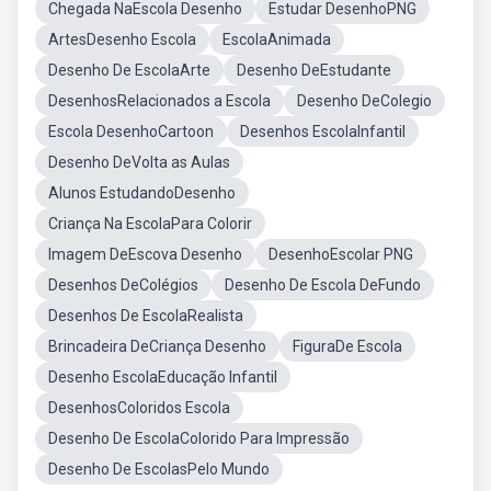
Chegada NaEscola Desenho
Estudar DesenhoPNG
ArtesDesenho Escola
EscolaAnimada
Desenho De EscolaArte
Desenho DeEstudante
DesenhosRelacionados a Escola
Desenho DeColegio
Escola DesenhoCartoon
Desenhos EscolaInfantil
Desenho DeVolta as Aulas
Alunos EstudandoDesenho
Criança Na EscolaPara Colorir
Imagem DeEscova Desenho
DesenhoEscolar PNG
Desenhos DeColégios
Desenho De Escola DeFundo
Desenhos De EscolaRealista
Brincadeira DeCriança Desenho
FiguraDe Escola
Desenho EscolaEducação Infantil
DesenhosColoridos Escola
Desenho De EscolaColorido Para Impressão
Desenho De EscolasPelo Mundo