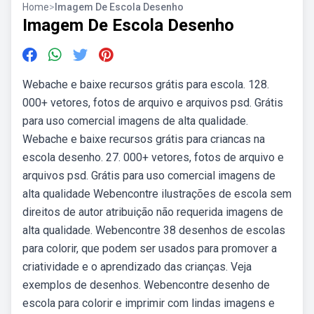
Home
>
Imagem De Escola Desenho
Imagem De Escola Desenho
Webache e baixe recursos grátis para escola. 128.
000+ vetores, fotos de arquivo e arquivos psd. Grátis
para uso comercial imagens de alta qualidade.
Webache e baixe recursos grátis para criancas na
escola desenho. 27. 000+ vetores, fotos de arquivo e
arquivos psd. Grátis para uso comercial imagens de
alta qualidade Webencontre ilustrações de escola sem
direitos de autor atribuição não requerida imagens de
alta qualidade. Webencontre 38 desenhos de escolas
para colorir, que podem ser usados para promover a
criatividade e o aprendizado das crianças. Veja
exemplos de desenhos. Webencontre desenho de
escola para colorir e imprimir com lindas imagens e