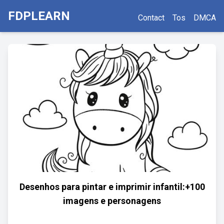
FDPLEARN
Contact
Tos
DMCA
Desenhos para pintar e imprimir infantil:+100
imagens e personagens