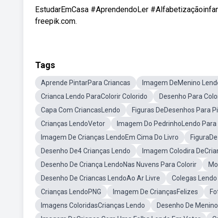
EstudarEmCasa #AprendendoLer #Alfabetizaçãoinfanti
freepik.com.
Tags
Aprende PintarPara Criancas
Imagem DeMenino Lendo
Crianca Lendo ParaColorir Colorido
Desenho Para Colo
Capa Com CriancasLendo
Figuras DeDesenhos Para Pi
Crianças LendoVetor
Imagem Do PedrinhoLendo Para 
Imagem De Crianças LendoEm Cima Do Livro
FiguraDe
Desenho De4 Crianças Lendo
Imagem Colodira DeCria
Desenho De Criança LendoNas Nuvens Para Colorir
Mo
Desenho De Criancas LendoAo Ar Livre
Colegas Lendo
Crianças LendoPNG
Imagem De CriançasFelizes
Fo
Imagens ColoridasCrianças Lendo
Desenho De Menino