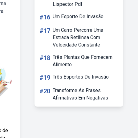
uma
Lispector Pdf
ra
#16
Um Esporte De Invasão
#17
Um Carro Percorre Uma
Estrada Retilinea Com
Velocidade Constante
#18
Três Plantas Que Fornecem
Alimento
#19
Três Esportes De Invasão
#20
Transforme As Frases
Afirmativas Em Negativas
s de
 da