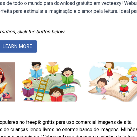
tistas de todo o mundo para download gratuito em vecteezy! Web
eita para estimular a imaginação e o amor pela leitura. Ideal pa
mation, click the button below.
LEARN MORE
pulares no freepik grátis para uso comercial imagens de alta
tos de crianças lendo livros no enorme banco de imagens. Milhõe
 preços acessíveis. Webpainel para decorar o cantinho da leitura