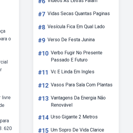
#6
Videos As Letras Falam
#7
Vidas Secas Quantas Paginas
#8
Vesícula Fica Em Qual Lado
nça
para o
#9
Verso De Festa Junina
#10
Verbo Fugir No Presente
Passado E Futuro
cial
r
#11
Vc E Linda Em Ingles
#12
Vasos Para Sala Com Plantas
 livre
#13
Vantagens Da Energia Não
Renovável
 de
#14
Urso Gigante 2 Metros
 para
3. 620
#15
Um Sopro De Vida Clarice