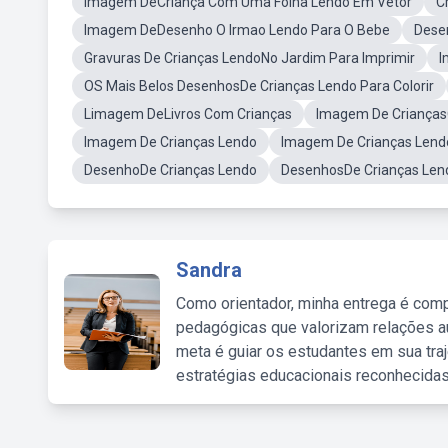
Imagem DeCriança Com Uma Folha Lendo Em Vetor
C
Imagem DeDesenho O Irmao Lendo Para O Bebe
Dese
Gravuras De Crianças LendoNo Jardim Para Imprimir
I
OS Mais Belos DesenhosDe Crianças Lendo Para Colorir
Limagem DeLivros Com Crianças
Imagem De Crianças
Imagem De Crianças Lendo
Imagem De Crianças Len
DesenhoDe Crianças Lendo
DesenhosDe Crianças Len
Sandra
Como orientador, minha entrega é comp
pedagógicas que valorizam relações au
meta é guiar os estudantes em sua traj
estratégias educacionais reconhecidas