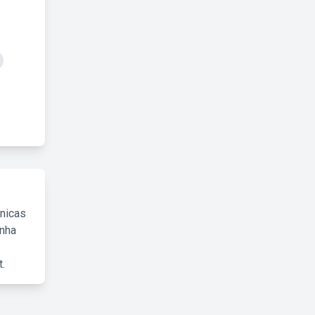
cnicas
inha
.