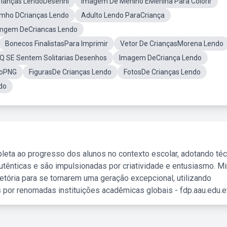
rianças LendoDesenhi
Imagem De Menino EMenina Para Colorir
mho DCrianças Lendo
Adulto Lendo ParaCriança
mgem DeCriancas Lendo
Bonecos FinalistasPara Imprimir
Vetor De CriançasMorena Lendo
Q SE Sentem Solitarias Desenhos
Imagem DeCriança Lendo
doPNG
FigurasDe Crianças Lendo
FotosDe Crianças Lendo
do
leta ao progresso dos alunos no contexto escolar, adotando té
tênticas e são impulsionadas por criatividade e entusiasmo. M
etória para se tornarem uma geração excepcional, utilizando
 por renomadas instituições acadêmicas globais - fdp.aau.edu.et