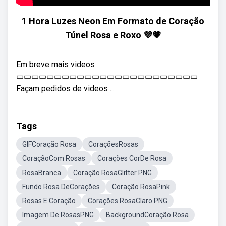
1 Hora Luzes Neon Em Formato de Coração
Túnel Rosa e Roxo 💜💗
Em breve mais videos
▭▭▭▭▭▭▭▭▭▭▭▭▭▭▭▭▭▭▭▭▭▭▭▭
Façam pedidos de videos ...
Tags
GIFCoração Rosa
CoraçõesRosas
CoraçãoCom Rosas
Corações CorDe Rosa
RosaBranca
Coração RosaGlitter PNG
Fundo Rosa DeCorações
Coração RosaPink
Rosas E Coração
Corações RosaClaro PNG
Imagem De RosasPNG
BackgroundCoração Rosa