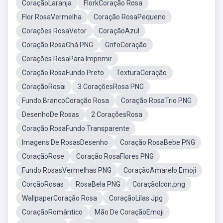
CoraçãoLaranja
FlorkCoração Rosa
Flor RosaVermelha
Coração RosaPequeno
Corações RosaVetor
CoraçãoAzul
Coração RosaChá PNG
GrifoCoração
Corações RosaPara Imprimir
Coração RosaFundo Preto
TexturaCoração
CoraçãoRosai
3 CoraçõesRosa PNG
Fundo BrancoCoração Rosa
Coração RosaTrio PNG
DesenhoDe Rosas
2 CoraçõesRosa
Coração RosaFundo Transparente
Imagens De RosasDesenho
Coração RosaBebe PNG
CoraçãoRose
Coração RosaFlores PNG
Fundo RosasVermelhas PNG
CoraçãoAmarelo Emoji
CorçãoRosas
RosaBela PNG
CoraçãoIcon.png
WallpaperCoração Rosa
CoraçãoLilas Jpg
CoraçãoRomântico
Mão De CoraçãoEmoji