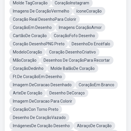
Molde TagCoração
CoraçãoInstagram
Imagens De CoraçãoVermelho
íconeCoração
Coração Real DesenhoPara Colorir
CoraçãoEm Desenho
Imagens CoraçãoAmor
CartãoDe Coração
CoraçãoFofo Desenho
Coração DesenhoPNG Preto
DesenhoDo Encéfalo
ModeloCoração
Coração DesenhoCriativo
MãoCoração
Desenhos De CoraçãoPara Recortar
CoraçãoDedinho
Molde BalãoDe Coração
Ft.De CoraçãoEm Desenho
Imagem DeCoracao Desenhado
CoraçãoEm Branco
ArteDe Coração
Desenho DeCoraço
Imagem DeCoracao Para Colorir
CoraçãoCon Torno Preto
Desenho De CoraçãoVazado
ImágenesDe Coração Desenho
AbraçoDe Coração