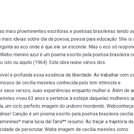
as mais proeminentes escritoras e poetisas brasileiras tendo s
 mais ideias sobre dia da poesia, poesia para educação. She is 
ergunta ao eco onde é que ele se esconde. Mas o eco só respon
ebo menino azul é um poema escrito pela poetisa brasileira ce
u isto ou aquilo (1964). Esta obra reúne vários dos.
ível e profunda essa essência da liberdade. Ao trabalhar com o
osos de cecília meireles conhecida pelo tom intimista e
os seus versos, suas experiências enquanto mulher e. Além de au
 meireles viveu 63 anos e pertence à estirpe daquelas mulheres q
vida, um ciclo perfeito imagem do uruboro mordendo. Webconheça
álise! Canção é um poema escrito pela poetisa brasileira cecília
mininas* maria lúcia dal farra** resumo. Ao traçar a trajetória da
pacidade de perscrutar. Weba imagem de cecília meireles como