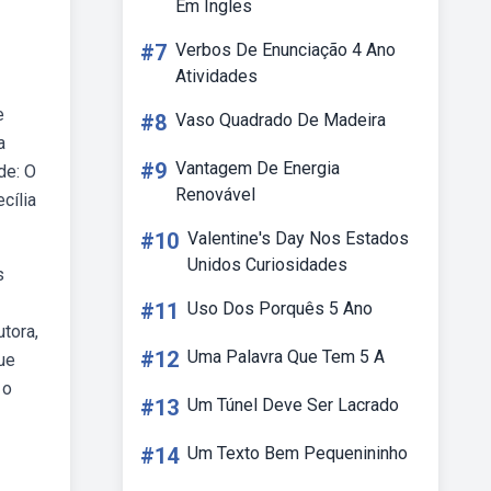
Em Ingles
#7
Verbos De Enunciação 4 Ano
Atividades
e
#8
Vaso Quadrado De Madeira
a
#9
Vantagem De Energia
de: O
Renovável
cília
#10
Valentine's Day Nos Estados
Unidos Curiosidades
s
#11
Uso Dos Porquês 5 Ano
tora,
#12
Uma Palavra Que Tem 5 A
ue
 o
#13
Um Túnel Deve Ser Lacrado
#14
Um Texto Bem Pequenininho