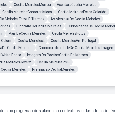
reles
Cecília MeirelesMorreu
EscritoraCecília Meireles
Cecília MeirelesCaracterísticas
Cecília MeirelesFotos Colorida
ília MeirelesFotos E Trechos
As MeninasDe Cecilia Meireles
loridas
Biografia DeCecilia Meireles
CuriosidadesDe Cecília Meire
ir
Pais DeCecilia Meireles
Cecila MeirelesFotos
 Colorir
Cecília MeirelesL
Cecilia MeirelesEm Portugal
aDe Cecilia Meireles
Cronoica LiberdadeDe Cecilia Meireles Imagem
d White Photo
Imagem Da PoetisaCecília De Moraes
ília MeirelesJovem
Cecilia MeirelesPNG
Cecília Meireles
Premiaçao CeciliaMeireles
leta ao progresso dos alunos no contexto escolar, adotando té