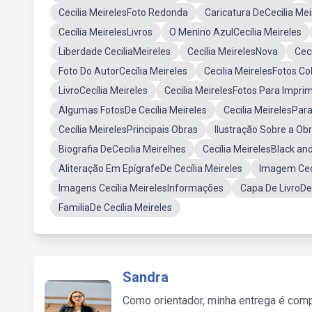
Cecilia MeirelesFoto Redonda
Caricatura DeCecilia Mei
Cecília MeirelesLivros
O Menino AzulCecília Meireles
Liberdade CeciliaMeireles
Cecília MeirelesNova
Cec
Foto Do AutorCecília Meireles
Cecilia MeirelesFotos Co
LivroCecília Meireles
Cecilia MeirelesFotos Para Imprim
Algumas FotosDe Cecília Meireles
Cecilia MeirelesPara
Cecília MeirelesPrincipais Obras
Ilustração Sobre a Obr
Biografia DeCecilia Meirelhes
Cecília MeirelesBlack an
Aliteração Em EpígrafeDe Cecília Meireles
Imagem Cec
Imagens Cecília MeirelesInformações
Capa De LivroDe 
FamiliaDe Cecília Meireles
Sandra
Como orientador, minha entrega é comp