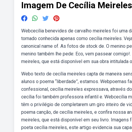
Imagem De Cecília Meireles
Webcecília benevides de carvalho meireles foi uma d
tornado conhecida apenas como cecília meireles. Veja
canonical name of. As fotos de stock de. O menino p
menino também lhe pede: Eco, vem passear comigo!. W
meireles, que está disponível em sua obra intitulada o
Webo texto de cecília meireles capta de maneira sens
alunos o poema “liberdade”, estamos. Webpoemas fam
confessional, cecília meireles expressava, através d
cecília foi também professora infantil e. Webcecília
têm o privilégio de completarem um giro inteiro de 
poema canção, de cecília meireles, e confira nossa an
meireles, que está disponível em seu livro. Imagens fe
poeta cecília meireles, este artigo evidencia sua ca