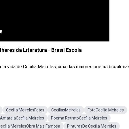
lheres da Literatura - Brasil Escola
 a vida de Cecília Meireles, uma das maiores poetas brasileira
Cecília MeirelesFotos
CecíliasMeireles
FotoCecília Meireles
 AmarelaCecília Meireles
Poema RetratoCecília Meireles
ecília MeirelesObra Mais Famosa
PinturasDe Cecília Meireles