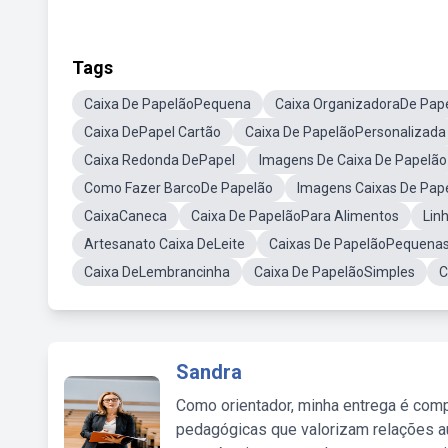
Tags
Caixa De PapelãoPequena
Caixa OrganizadoraDe Pap
Caixa DePapel Cartão
Caixa De PapelãoPersonalizada
Caixa Redonda DePapel
Imagens De Caixa De Papelão
Como Fazer BarcoDe Papelão
Imagens Caixas De Pap
CaixaCaneca
Caixa De PapelãoPara Alimentos
Lin
Artesanato Caixa DeLeite
Caixas De PapelãoPequena
Caixa DeLembrancinha
Caixa De PapelãoSimples
C
Sandra
Como orientador, minha entrega é comp
pedagógicas que valorizam relações au