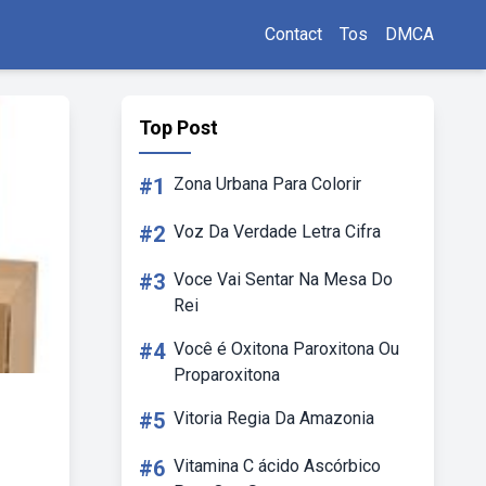
Contact
Tos
DMCA
Top Post
#1
Zona Urbana Para Colorir
#2
Voz Da Verdade Letra Cifra
#3
Voce Vai Sentar Na Mesa Do
Rei
#4
Você é Oxitona Paroxitona Ou
Proparoxitona
#5
Vitoria Regia Da Amazonia
#6
Vitamina C ácido Ascórbico