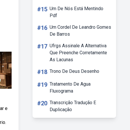
#15
Um De Nós Está Mentindo
Pdf
#16
Um Cordel De Leandro Gomes
De Barros
#17
Ufrgs Assinale A Alternativa
Que Preenche Corretamente
As Lacunas
#18
Trono De Deus Desenho
#19
Tratamento De Agua
Fluxograma
#20
Transcrição Tradução E
ar e
Duplicação
io.