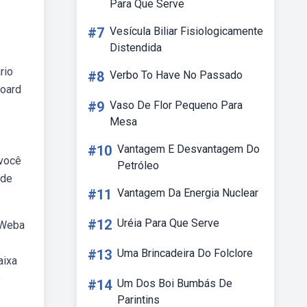
Para Que Serve
#7
Vesícula Biliar Fisiologicamente
Distendida
rio
#8
Verbo To Have No Passado
board
#9
Vaso De Flor Pequeno Para
Mesa
#10
Vantagem E Desvantagem Do
 você
Petróleo
 de
#11
Vantagem Da Energia Nuclear
#12
Uréia Para Que Serve
 Weba
#13
Uma Brincadeira Do Folclore
aixa
e
#14
Um Dos Boi Bumbás De
Parintins