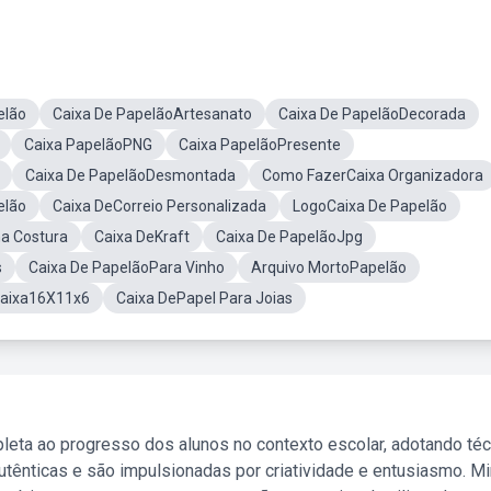
elão
Caixa De PapelãoArtesanato
Caixa De PapelãoDecorada
Caixa PapelãoPNG
Caixa PapelãoPresente
Caixa De PapelãoDesmontada
Como FazerCaixa Organizadora
elão
Caixa DeCorreio Personalizada
LogoCaixa De Papelão
ha Costura
Caixa DeKraft
Caixa De PapelãoJpg
s
Caixa De PapelãoPara Vinho
Arquivo MortoPapelão
aixa16X11x6
Caixa DePapel Para Joias
leta ao progresso dos alunos no contexto escolar, adotando té
tênticas e são impulsionadas por criatividade e entusiasmo. M