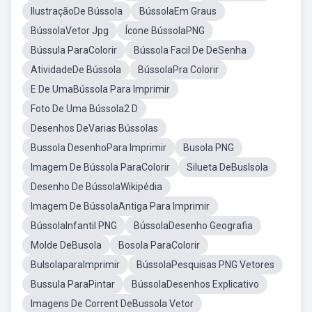
IlustraçãoDe Bússola
BússolaEm Graus
BússolaVetor Jpg
Ícone BússolaPNG
Bússula ParaColorir
Bússola Facil De DeSenha
AtividadeDe Bússola
BússolaPra Colorir
E De UmaBússola Para Imprimir
Foto De Uma Bússola2 D
Desenhos DeVarias Bússolas
Bussola DesenhoPara Imprimir
Busola PNG
Imagem De Bússola ParaColorir
Silueta DeBuslsola
Desenho De BússolaWikipédia
Imagem De BússolaAntiga Para Imprimir
BússolaInfantil PNG
BússolaDesenho Geografia
Molde DeBusola
Bosola ParaColorir
BulsolaparaImprimir
BússolaPesquisas PNG Vetores
Bussula ParaPintar
BússolaDesenhos Explicativo
Imagens De Corrent DeBussola Vetor