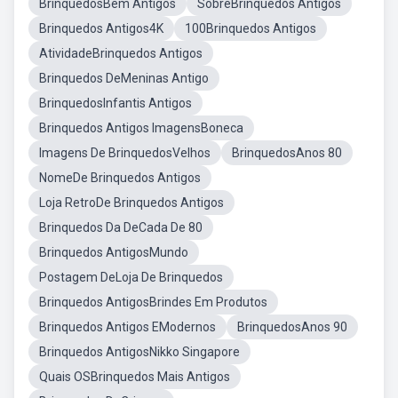
BrinquedosBem Antigos
SobreBrinquedos Antigos
Brinquedos Antigos4K
100Brinquedos Antigos
AtividadeBrinquedos Antigos
Brinquedos DeMeninas Antigo
BrinquedosInfantis Antigos
Brinquedos Antigos ImagensBoneca
Imagens De BrinquedosVelhos
BrinquedosAnos 80
NomeDe Brinquedos Antigos
Loja RetroDe Brinquedos Antigos
Brinquedos Da DeCada De 80
Brinquedos AntigosMundo
Postagem DeLoja De Brinquedos
Brinquedos AntigosBrindes Em Produtos
Brinquedos Antigos EModernos
BrinquedosAnos 90
Brinquedos AntigosNikko Singapore
Quais OSBrinquedos Mais Antigos