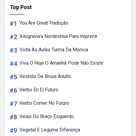
Top Post
#1
You Are Great Tradução
#2
Xilogravura Nordestina Para Imprimir
#3
Volta As Aulas Turma Da Monica
#4
Viva O Hoje O Amanhã Pode Não Existir
#5
Vestido De Bruxa Adulto
#6
Verbo En El Futuro
#7
Verbo Comer No Futuro
#8
Veias Do Braço Esquerdo
#9
Vegetal E Legume Diferença