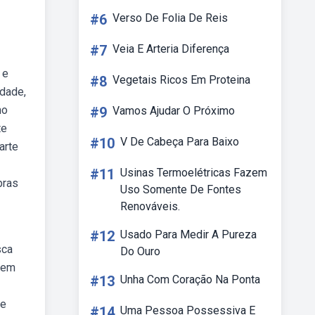
#6
Verso De Folia De Reis
#7
Veia E Arteria Diferença
 e
#8
Vegetais Ricos Em Proteina
idade,
no
#9
Vamos Ajudar O Próximo
te
#10
V De Cabeça Para Baixo
arte
#11
Usinas Termoelétricas Fazem
bras
Uso Somente De Fontes
Renováveis.
#12
Usado Para Medir A Pureza
sca
Do Ouro
sem
#13
Unha Com Coração Na Ponta
de
#14
Uma Pessoa Possessiva E