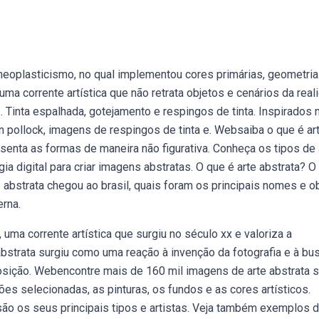
 neoplasticismo, no qual implementou cores primárias, geometria
ma corrente artística que não retrata objetos e cenários da real
Tinta espalhada, gotejamento e respingos de tinta. Inspirados 
n pollock, imagens de respingos de tinta e. Websaiba o que é ar
senta as formas de maneira não figurativa. Conheça os tipos de 
gia digital para criar imagens abstratas. O que é arte abstrata? O
abstrata chegou ao brasil, quais foram os principais nomes e o
erna.
uma corrente artística que surgiu no século xx e valoriza a
bstrata surgiu como uma reação à invenção da fotografia e à bu
ição. Webencontre mais de 160 mil imagens de arte abstrata 
ções selecionadas, as pinturas, os fundos e as cores artísticos.
são os seus principais tipos e artistas. Veja também exemplos 