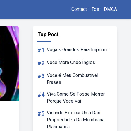
Contact
Tos
DMCA
Top Post
#1
Vogais Grandes Para Imprimir
#2
Voce Mora Onde Ingles
#3
Você é Meu Combustível
Frases
#4
Viva Como Se Fosse Morrer
Porque Voce Vai
#5
Visando Explicar Uma Das
Propriedades Da Membrana
Plasmática