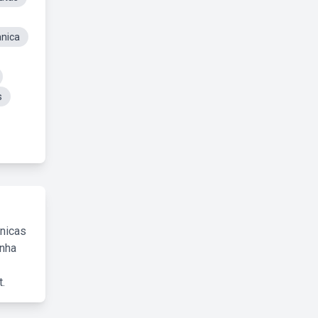
anica
s
cnicas
inha
.