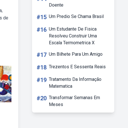
Doente
a,
#15
Um Predio Se Chama Brasil
s de
#16
Um Estudante De Fisica
Resolveu Construir Uma
Escala Termometrica X
#17
Um Bilhete Para Um Amigo
#18
Trezentos E Sessenta Reais
#19
Tratamento Da Informação
Matematica
#20
Transformar Semanas Em
Meses