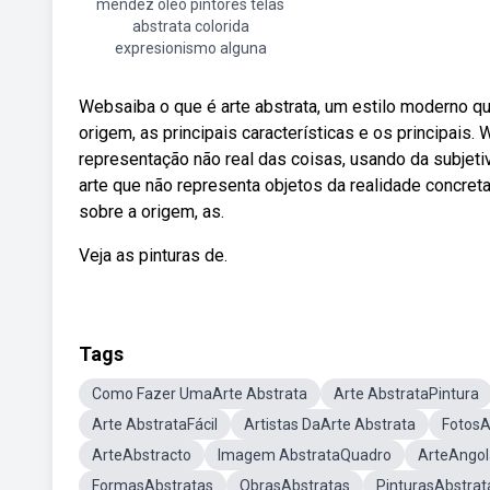
mendez oleo pintores telas
abstrata colorida
expresionismo alguna
Websaiba o que é arte abstrata, um estilo moderno q
origem, as principais características e os principais.
representação não real das coisas, usando da subjeti
arte que não representa objetos da realidade concret
sobre a origem, as.
Veja as pinturas de.
Tags
Como Fazer UmaArte Abstrata
Arte AbstrataPintura
Arte AbstrataFácil
Artistas DaArte Abstrata
FotosA
ArteAbstracto
Imagem AbstrataQuadro
ArteAngol
FormasAbstratas
ObrasAbstratas
PinturasAbstrat