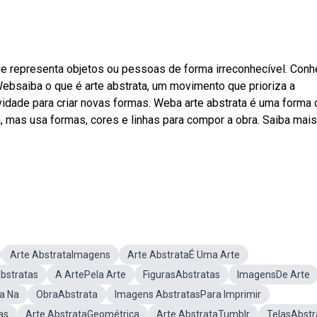
ue representa objetos ou pessoas de forma irreconhecível. Conh
 Websaiba o que é arte abstrata, um movimento que prioriza a
vidade para criar novas formas. Weba arte abstrata é uma forma 
a, mas usa formas, cores e linhas para compor a obra. Saiba mais
Arte AbstrataImagens
Arte AbstrataÉ Uma Arte
bstratas
A ArtePela Arte
FigurasAbstratas
ImagensDe Arte
a Na
ObraAbstrata
Imagens AbstratasPara Imprimir
as
Arte AbstrataGeométrica
Arte AbstrataTumblr
TelasAbstr