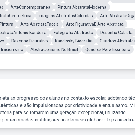
as
ArteContemporânea
Pintura AbstrataModerna
strataGeometrica
Imagens AbstratasColoridas
Arte AbstrataOrg
Pintura
Arte AbstrataFaceis
Arte FigurativaE Arte Abstrata
bstrataAntonio Bandeira
Fotografia Abstracta
Desenho Cubista
ivo
Desenho Figurativo
Kandinsky Biografia
Quadros Abstrato
stracionismo
Abstracionismo No Brasil
Quadros Para Escritorio
leta ao progresso dos alunos no contexto escolar, adotando té
tênticas e são impulsionadas por criatividade e entusiasmo. M
etória para se tornarem uma geração excepcional, utilizando
 por renomadas instituições acadêmicas globais - fdp.aau.edu.et