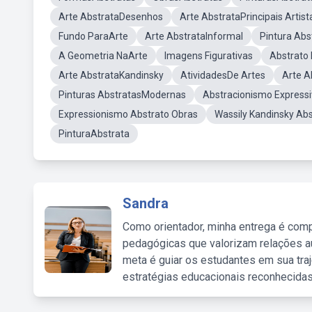
Arte AbstrataDesenhos
Arte AbstrataPrincipais Artist
Fundo ParaArte
Arte AbstrataInformal
Pintura Ab
A Geometria NaArte
Imagens Figurativas
Abstrato 
Arte AbstrataKandinsky
AtividadesDe Artes
Arte A
Pinturas AbstratasModernas
Abstracionismo Express
Expressionismo Abstrato Obras
Wassily Kandinsky Ab
PinturaAbstrata
Sandra
Como orientador, minha entrega é comp
pedagógicas que valorizam relações au
meta é guiar os estudantes em sua traj
estratégias educacionais reconhecidas