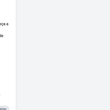
eça a
de
atas