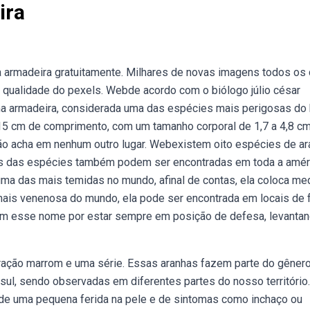
ira
a armadeira gratuitamente. Milhares de novas imagens todos os 
 qualidade do pexels. Webde acordo com o biólogo júlio césar
 uma armadeira, considerada uma das espécies mais perigosas do 
5 cm de comprimento, com um tamanho corporal de 1,7 a 4,8 cm
não acha em nenhum outro lugar. Webexistem oito espécies de a
mas das espécies também podem ser encontradas em toda a amér
 é uma das mais temidas no mundo, afinal de contas, ela coloca m
ais venenosa do mundo, ela pode ser encontrada em locais de f
Tem esse nome por estar sempre em posição de defesa, levanta
oração marrom e uma série. Essas aranhas fazem parte do gêner
 sul, sendo observadas em diferentes partes do nosso território.
 de uma pequena ferida na pele e de sintomas como inchaço ou