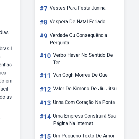
#7
Vestes Para Festa Junina
#8
Vespera De Natal Feriado
dias
#9
Verdade Ou Consequência
Pergunta
brasil
#10
Verbo Haver No Sentido De
.
Ter
ranhas
ica
#11
Van Gogh Morreu De Que
edo em
#12
Valor Do Kimono De Jiu Jitsu
ácil
ndo as
#13
Unha Com Coração Na Ponta
#14
Uma Empresa Construirá Sua
o
Página Na Internet
#15
Um Pequeno Texto De Amor