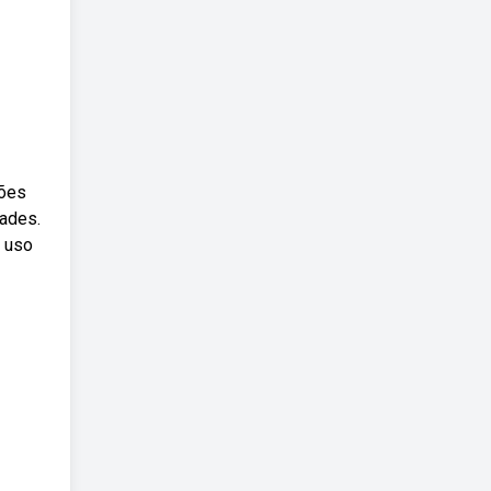
ções
ades.
a uso