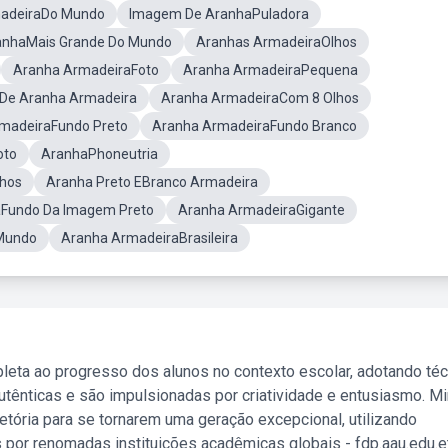
madeiraDo Mundo
Imagem De AranhaPuladora
anhaMais Grande Do Mundo
Aranhas ArmadeiraOlhos
Aranha ArmadeiraFoto
Aranha ArmadeiraPequena
De Aranha Armadeira
Aranha ArmadeiraCom 8 Olhos
madeiraFundo Preto
Aranha ArmadeiraFundo Branco
oto
AranhaPhoneutria
nhos
Aranha Preto EBranco Armadeira
aFundo Da Imagem Preto
Aranha ArmadeiraGigante
 Mundo
Aranha ArmadeiraBrasileira
leta ao progresso dos alunos no contexto escolar, adotando té
tênticas e são impulsionadas por criatividade e entusiasmo. M
etória para se tornarem uma geração excepcional, utilizando
 por renomadas instituições acadêmicas globais - fdp.aau.edu.et