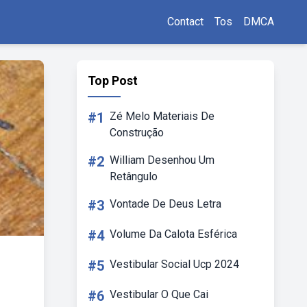
Contact
Tos
DMCA
Top Post
#1
Zé Melo Materiais De
Construção
#2
William Desenhou Um
Retângulo
#3
Vontade De Deus Letra
#4
Volume Da Calota Esférica
#5
Vestibular Social Ucp 2024
#6
Vestibular O Que Cai