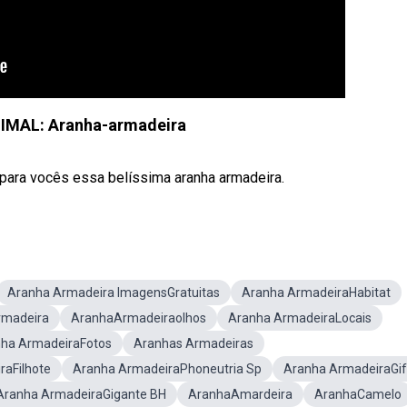
NIMAL: Aranha-armadeira
 para vocês essa belíssima aranha armadeira.
Aranha Armadeira ImagensGratuitas
Aranha ArmadeiraHabitat
rmadeira
AranhaArmadeiraolhos
Aranha ArmadeiraLocais
ha ArmadeiraFotos
Aranhas Armadeiras
raFilhote
Aranha ArmadeiraPhoneutria Sp
Aranha ArmadeiraGif
Aranha ArmadeiraGigante BH
AranhaAmardeira
AranhaCamelo