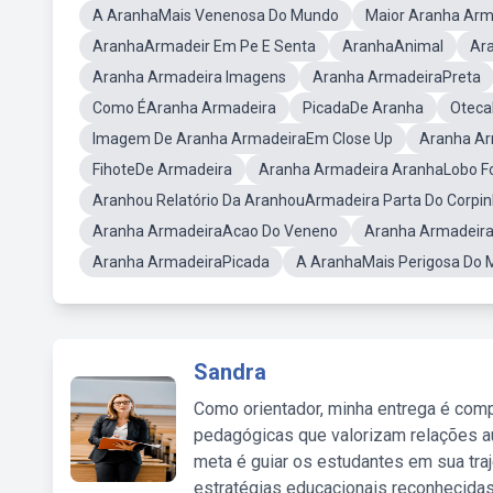
A AranhaMais Venenosa Do Mundo
Maior Aranha Ar
AranhaArmadeir Em Pe E Senta
AranhaAnimal
Ar
Aranha Armadeira Imagens
Aranha ArmadeiraPreta
Como ÉAranha Armadeira
PicadaDe Aranha
Oteca
Imagem De Aranha ArmadeiraEm Close Up
Aranha Ar
FihoteDe Armadeira
Aranha Armadeira AranhaLobo F
Aranhou Relatório Da AranhouArmadeira Parta Do Corpi
Aranha ArmadeiraAcao Do Veneno
Aranha Armadeir
Aranha ArmadeiraPicada
A AranhaMais Perigosa Do
Sandra
Como orientador, minha entrega é comp
pedagógicas que valorizam relações au
meta é guiar os estudantes em sua traj
estratégias educacionais reconhecidas