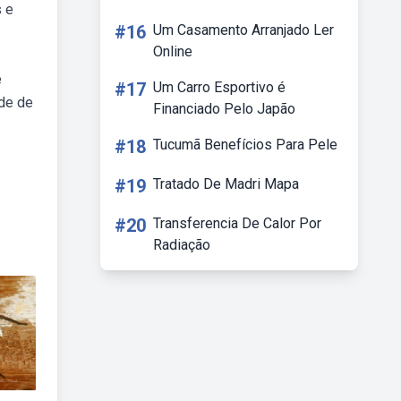
s e
#16
Um Casamento Arranjado Ler
Online
e
#17
Um Carro Esportivo é
ade de
Financiado Pelo Japão
#18
Tucumã Benefícios Para Pele
#19
Tratado De Madri Mapa
#20
Transferencia De Calor Por
Radiação