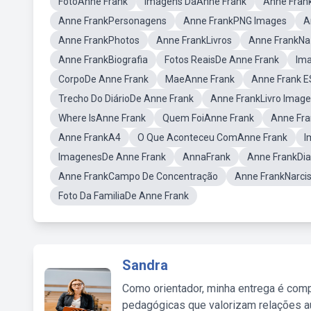
FotoAnne Frank
Imagens DaAnne Frank
Anne Fran
Anne FrankPersonagens
Anne FrankPNG Images
A
Anne FrankPhotos
Anne FrankLivros
Anne FrankNa
Anne FrankBiografia
Fotos ReaisDe Anne Frank
Ima
CorpoDe Anne Frank
MaeAnne Frank
Anne Frank E
Trecho Do DiárioDe Anne Frank
Anne FrankLivro Imag
Where IsAnne Frank
Quem FoiAnne Frank
Anne Fra
Anne FrankA4
O Que Aconteceu ComAnne Frank
I
ImagenesDe Anne Frank
AnnaFrank
Anne FrankDia
Anne FrankCampo De Concentração
Anne FrankNarci
Foto Da FamiliaDe Anne Frank
Sandra
Como orientador, minha entrega é comp
pedagógicas que valorizam relações au