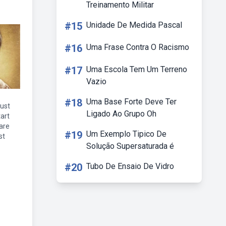
Treinamento Militar
#15
Unidade De Medida Pascal
#16
Uma Frase Contra O Racismo
#17
Uma Escola Tem Um Terreno
Vazio
#18
Uma Base Forte Deve Ter
just
Ligado Ao Grupo Oh
art
rare
#19
Um Exemplo Tipico De
st
Solução Supersaturada é
#20
Tubo De Ensaio De Vidro