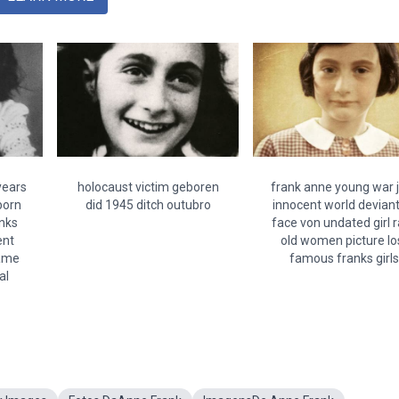
years
holocaust victim geboren
frank anne young war 
born
did 1945 ditch outubro
innocent world deviant
nks
face von undated girl 
ent
old women picture lo
came
famous franks girls
al