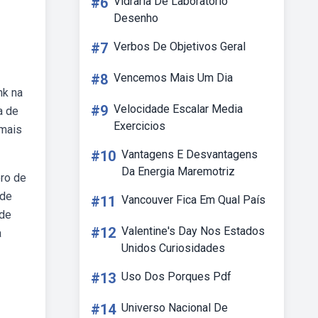
#6
Vidraria De Laboratorio
Desenho
#7
Verbos De Objetivos Geral
#8
Vencemos Mais Um Dia
nk na
#9
Velocidade Escalar Media
a de
Exercicios
 mais
#10
Vantagens E Desvantagens
Da Energia Maremotriz
bro de
 de
#11
Vancouver Fica Em Qual País
 de
#12
Valentine's Day Nos Estados
a
Unidos Curiosidades
#13
Uso Dos Porques Pdf
#14
Universo Nacional De