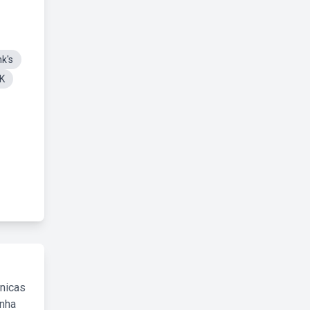
k's
K
cnicas
inha