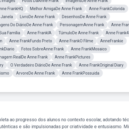
k Images
Fotos DaAnne Frank
ImagensDe Anne Frank
nne FrankHQ
Melhor AmigaDe Anne Frank
Anne FrankColorida
 Janela
LivroDe Anne Frank
DesenhosDe Anne Frank
gens Do DiárioDe Anne Frank
PersonagemAnne Frank
Anne Fran
Sua Família
Anne FrankIA
TúmuloDe Anne Frank
Anne Frank4
en
Anne FrankFundo Preto
Anne FrankO Filme
AnneFrankie
nkDiario
Fotos SobreAnne Frank
Anne FrankMosaico
magem RealDe Anne Frank
Anne FrankPictures
ry
O Verdadeiro DiárioDe Anne Frank
Anne FrankOriginal Diary
sismo
ArvoreDe Anne Frank
Anne FrankPossuida
leta ao progresso dos alunos no contexto escolar, adotando té
tênticas e são impulsionadas por criatividade e entusiasmo. M