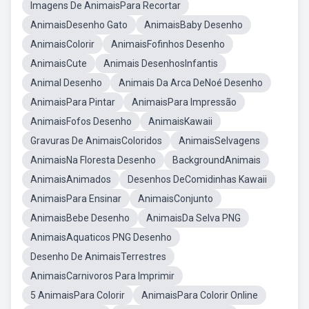
Imagens De AnimaisPara Recortar
AnimaisDesenho Gato
AnimaisBaby Desenho
AnimaisColorir
AnimaisFofinhos Desenho
AnimaisCute
Animais DesenhosInfantis
Animal Desenho
Animais Da Arca DeNoé Desenho
AnimaisPara Pintar
AnimaisPara Impressão
AnimaisFofos Desenho
AnimaisKawaii
Gravuras De AnimaisColoridos
AnimaisSelvagens
AnimaisNa Floresta Desenho
BackgroundAnimais
AnimaisAnimados
Desenhos DeComidinhas Kawaii
AnimaisPara Ensinar
AnimaisConjunto
AnimaisBebe Desenho
AnimaisDa Selva PNG
AnimaisAquaticos PNG Desenho
Desenho De AnimaisTerrestres
AnimaisCarnivoros Para Imprimir
5 AnimaisPara Colorir
AnimaisPara Colorir Online