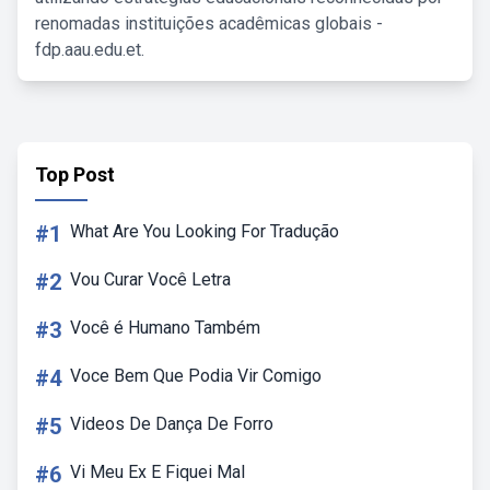
renomadas instituições acadêmicas globais -
fdp.aau.edu.et.
Top Post
#1
What Are You Looking For Tradução
#2
Vou Curar Você Letra
#3
Você é Humano Também
#4
Voce Bem Que Podia Vir Comigo
#5
Videos De Dança De Forro
#6
Vi Meu Ex E Fiquei Mal