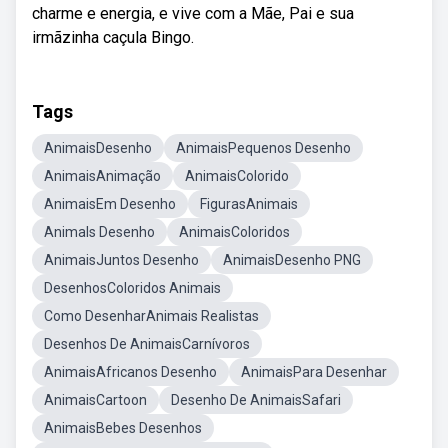
charme e energia, e vive com a Mãe, Pai e sua
irmãzinha caçula Bingo.
Tags
AnimaisDesenho
AnimaisPequenos Desenho
AnimaisAnimação
AnimaisColorido
AnimaisEm Desenho
FigurasAnimais
Animals Desenho
AnimaisColoridos
AnimaisJuntos Desenho
AnimaisDesenho PNG
DesenhosColoridos Animais
Como DesenharAnimais Realistas
Desenhos De AnimaisCarnívoros
AnimaisAfricanos Desenho
AnimaisPara Desenhar
AnimaisCartoon
Desenho De AnimaisSafari
AnimaisBebes Desenhos