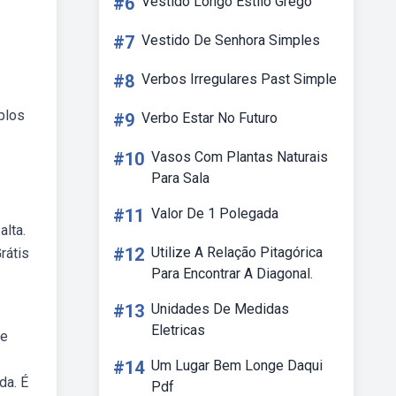
#6
Vestido Longo Estilo Grego
#7
Vestido De Senhora Simples
#8
Verbos Irregulares Past Simple
plos
#9
Verbo Estar No Futuro
#10
Vasos Com Plantas Naturais
Para Sala
#11
Valor De 1 Polegada
lta.
#12
Utilize A Relação Pitagórica
rátis
Para Encontrar A Diagonal.
#13
Unidades De Medidas
Eletricas
re
#14
Um Lugar Bem Longe Daqui
da. É
Pdf