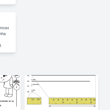
cnicas
inha
.