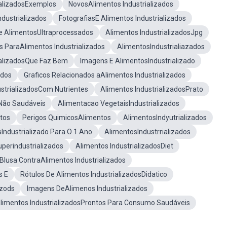
ializadosExemplos
NovosAlimentos Industrializados
dustrializados
FotografiasE Alimentos Industrializados
e AlimentosUltraprocessados
Alimentos IndustrializadosJpg
 ParaAlimentos Industrializados
AlimentosIndustrialiazados
ializadosQue Faz Bem
Imagens E AlimentosIndustrializado
ados
Graficos Relacionados aAlimentos Industrializados
ustrializadosCom Nutrientes
Alimentos IndustrializadosPrato
Não Saudáveis
Alimentacao VegetaisIndustrializados
tos
Perigos QuimicosAlimentos
AlimentosIndyutrializados
ndustrializado Para O 1 Ano
AlimentosIndustrrializados
perindustrializados
Alimentos IndustrializadosDiet
Blusa ContraAlimentos Industrializados
s E
Rótulos De Alimentos IndustrializadosDidatico
izods
Imagens DeAlimenos Industrializados
limentos IndustrializadosProntos Para Consumo Saudáveis