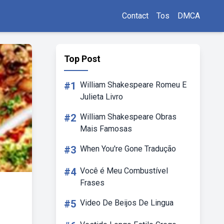
Contact
Tos
DMCA
Top Post
#1
William Shakespeare Romeu E
Julieta Livro
#2
William Shakespeare Obras
Mais Famosas
#3
When You're Gone Tradução
#4
Você é Meu Combustível
Frases
#5
Video De Beijos De Lingua