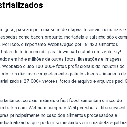
trializados
 geral, passam por uma série de etapas, técnicas industriais e
essadas como bacon, presunto, mortadela e salsicha são exem
. Por isso, é importante. Webnavegue por 18. 423 alimentos
artistas de todo o mundo para download gratuito em vecteezy!
ados em hd e milhões de outras fotos, ilustrações e imagens
ck. Webbaixe e use 100. 000+ fotos profissionais de industria de
todos os dias uso completamente gratuito vídeos e imagens de a
rializados. 27. 000+ vetores, fotos de arquivo e arquivos psd. G
tantâneo, cereais matinais e fast food, aumentam o risco de
m feitos com. Webnem sempre é fácil perceber a diferença ent
ompras, principalmente no caso dos alimentos processados e
dustrializados que podem ser incluídos em uma dieta equilibra