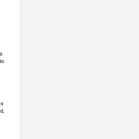
os
to
os
d,