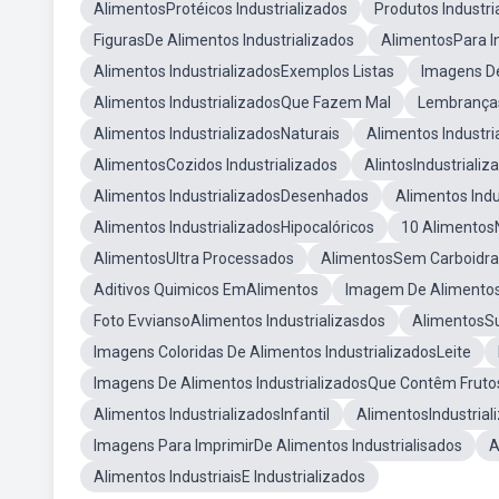
AlimentosProtéicos Industrializados
Produtos Industr
FigurasDe Alimentos Industrializados
AlimentosPara In
Alimentos IndustrializadosExemplos Listas
Imagens D
Alimentos IndustrializadosQue Fazem Mal
Lembranças
Alimentos IndustrializadosNaturais
Alimentos Industr
AlimentosCozidos Industrializados
AlintosIndustrializ
Alimentos IndustrializadosDesenhados
Alimentos Ind
Alimentos IndustrializadosHipocalóricos
10 Alimentos
AlimentosUltra Processados
AlimentosSem Carboidra
Aditivos Quimicos EmAlimentos
Imagem De AlimentosI
Foto EvviansoAlimentos Industrializasdos
AlimentosSu
Imagens Coloridas De Alimentos IndustrializadosLeite
Imagens De Alimentos IndustrializadosQue Contêm Fruto
Alimentos IndustrializadosInfantil
AlimentosIndustrial
Imagens Para ImprimirDe Alimentos Industrialisados
A
Alimentos IndustriaisE Industrializados