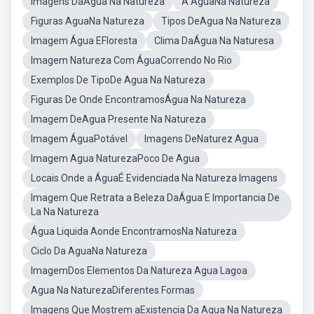
Imagens DaÁgua Na Natureza
A AguaNa Natureza
Figuras AguaNa Natureza
Tipos DeAgua Na Natureza
Imagem Água EFloresta
Clima DaÁgua Na Naturesa
Imagem Natureza Com ÁguaCorrendo No Rio
Exemplos De TipoDe Agua Na Natureza
Figuras De Onde EncontramosÁgua Na Natureza
Imagem DeAgua Presente Na Natureza
Imagem ÁguaPotável
Imagens DeNaturez Agua
Imagem Agua NaturezaPoco De Agua
Locais Onde a ÁguaÉ Evidenciada Na Natureza Imagens
Imagem Que Retrata a Beleza DaÁgua E Importancia De
La Na Natureza
Água Liquida Aonde EncontramosNa Natureza
Ciclo Da AguaNa Natureza
ImagemDos Elementos Da Natureza Agua Lagoa
Agua Na NaturezaDiferentes Formas
Imagens Que Mostrem aExistencia Da Agua Na Natureza