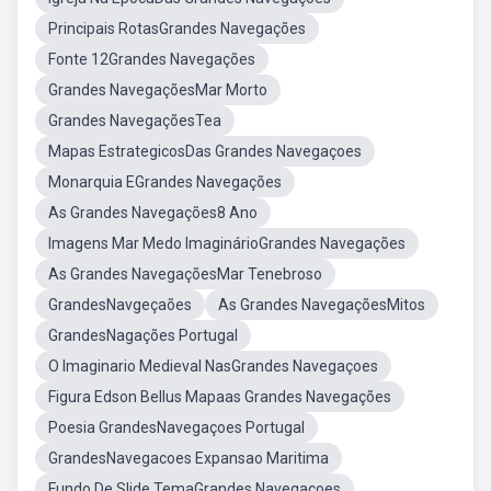
Principais RotasGrandes Navegações
Fonte 12Grandes Navegações
Grandes NavegaçõesMar Morto
Grandes NavegaçõesTea
Mapas EstrategicosDas Grandes Navegaçoes
Monarquia EGrandes Navegações
As Grandes Navegações8 Ano
Imagens Mar Medo ImaginárioGrandes Navegações
As Grandes NavegaçõesMar Tenebroso
GrandesNavgeçaões
As Grandes NavegaçõesMitos
GrandesNagações Portugal
O Imaginario Medieval NasGrandes Navegaçoes
Figura Edson Bellus Mapaas Grandes Navegações
Poesia GrandesNavegaçoes Portugal
GrandesNavegacoes Expansao Maritima
Fundo De Slide TemaGrandes Navegaçoes