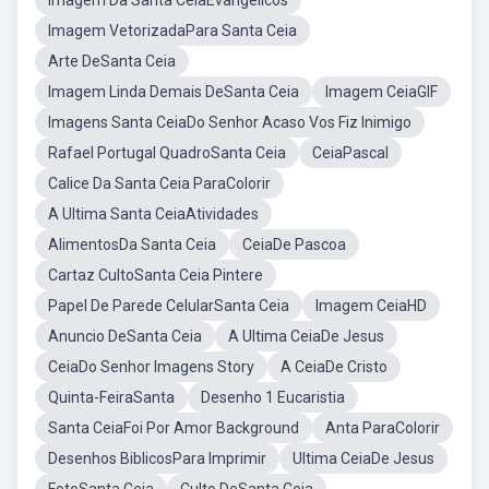
Imagem Da Santa CeiaEvangélicos
Imagem VetorizadaPara Santa Ceia
Arte DeSanta Ceia
Imagem Linda Demais DeSanta Ceia
Imagem CeiaGIF
Imagens Santa CeiaDo Senhor Acaso Vos Fiz Inimigo
Rafael Portugal QuadroSanta Ceia
CeiaPascal
Calice Da Santa Ceia ParaColorir
A Ultima Santa CeiaAtividades
AlimentosDa Santa Ceia
CeiaDe Pascoa
Cartaz CultoSanta Ceia Pintere
Papel De Parede CelularSanta Ceia
Imagem CeiaHD
Anuncio DeSanta Ceia
A Ultima CeiaDe Jesus
CeiaDo Senhor Imagens Story
A CeiaDe Cristo
Quinta-FeiraSanta
Desenho 1 Eucaristia
Santa CeiaFoi Por Amor Background
Anta ParaColorir
Desenhos BiblicosPara Imprimir
Ultima CeiaDe Jesus