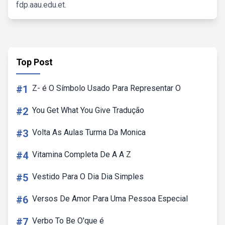
fdp.aau.edu.et.
Top Post
#1
Z- é O Símbolo Usado Para Representar O
#2
You Get What You Give Tradução
#3
Volta As Aulas Turma Da Monica
#4
Vitamina Completa De A A Z
#5
Vestido Para O Dia Dia Simples
#6
Versos De Amor Para Uma Pessoa Especial
#7
Verbo To Be O'que é