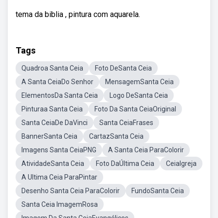
tema da biblia , pintura com aquarela.
Tags
Quadroa Santa Ceia
Foto DeSanta Ceia
A Santa CeiaDo Senhor
MensagemSanta Ceia
ElementosDa Santa Ceia
Logo DeSanta Ceia
Pinturaa Santa Ceia
Foto Da Santa CeiaOriginal
Santa CeiaDe DaVinci
Santa CeiaFrases
BannerSanta Ceia
CartazSanta Ceia
Imagens Santa CeiaPNG
A Santa Ceia ParaColorir
AtividadeSanta Ceia
Foto DaÚltima Ceia
CeiaIgreja
A Ultima Ceia ParaPintar
Desenho Santa Ceia ParaColorir
FundoSanta Ceia
Santa Ceia ImagemRosa