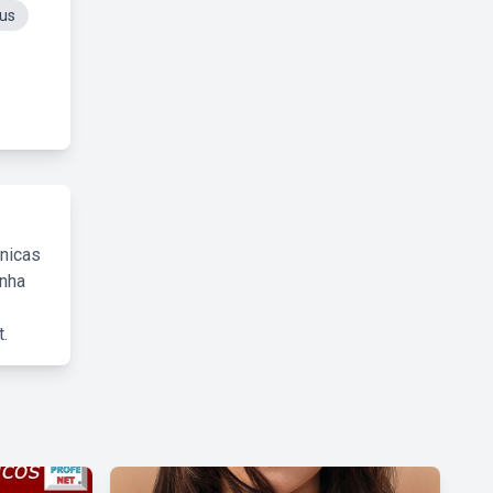
us
cnicas
inha
.