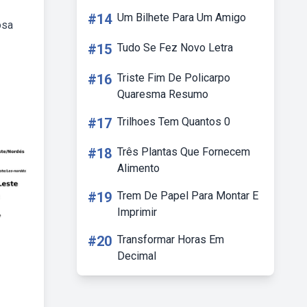
#14
Um Bilhete Para Um Amigo
osa
#15
Tudo Se Fez Novo Letra
#16
Triste Fim De Policarpo
Quaresma Resumo
#17
Trilhoes Tem Quantos 0
#18
Três Plantas Que Fornecem
Alimento
#19
Trem De Papel Para Montar E
Imprimir
#20
Transformar Horas Em
Decimal