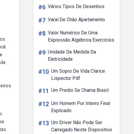
#6
Vários Tipos De Desenhos
#7
Varal De Chão Apartamento
#8
Valor Numérico De Uma
dos
Expressão Algébrica Exercícios
ock
#9
Unidade De Medida Da
de
Eletricidade
ada
#10
Um Sopro De Vida Clarice
Lispector Pdf
eiros
#11
Um Predio Se Chama Brasil
#12
Um Homem Por Inteiro Final
Explicado
m
sa
#13
Um Driver Não Pode Ser
tas.
Carregado Neste Dispositivo