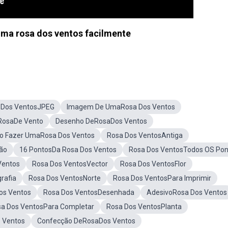
ma rosa dos ventos facilmente
 Dos VentosJPEG
Imagem De UmaRosa Dos Ventos
RosaDe Vento
Desenho DeRosaDos Ventos
 Fazer UmaRosa Dos Ventos
Rosa Dos VentosAntiga
ção
16 PontosDa Rosa Dos Ventos
Rosa Dos VentosTodos OS Pon
Ventos
Rosa Dos VentosVector
Rosa Dos VentosFlor
rafia
Rosa Dos VentosNorte
Rosa Dos VentosPara Imprimir
os Ventos
Rosa Dos VentosDesenhada
AdesivoRosa Dos Ventos
a Dos VentosPara Completar
Rosa Dos VentosPlanta
 Ventos
Confecção DeRosaDos Ventos