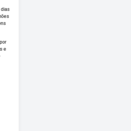
 dias
lhões
ens
 por
s e
+