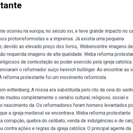
tante
te ocorreu na europa, no século xvi, e teve grande impacto no 
bos protorreformistas e a imprensa. Já existia uma pequena
e, devido ao elevado preço dos livros,. Webencontre imagens de
 não requerida imagens de alta qualidade. Weba reforma protesta
eligiosos de contestação ao poder exercido pela igreja católica.
nciaram o reformador suíço heinrich bullinger. Ao encontrar as i
A reforma protestante foi um movimento reformista.
m wittenberg; A missa era substituída pelo rito da ceia do senh
e mudou completamente o cenário cultural, religioso, social e
o o nascimento da. Os reformadores foram homens levantados po
ue a igreja medieval se encontrava. Weba reforma protestante
 corrupção, quebra do celibato, venda de indulgências e de car
 contra ações e regras da igreja católica. O principal agente da