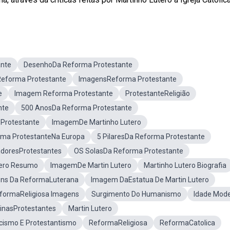
ante
DesenhoDa Reforma Protestante
Reforma Protestante
ImagensReforma Protestante
e
Imagem Reforma Protestante
ProtestanteReligião
nte
500 AnosDa Reforma Protestante
Protestante
ImagemDe Martinho Lutero
ma ProtestanteNa Europa
5 PilaresDa Reforma Protestante
doresProtestantes
OS SolasDa Reforma Protestante
tero Resumo
ImagemDe Martin Lutero
Martinho Lutero Biografia
ns Da ReformaLuterana
Imagem DaEstatua De Martin Lutero
formaReligiosa Imagens
Surgimento Do Humanismo
Idade Mod
inasProtestantes
Martin Lutero
icismo E Protestantismo
ReformaReligiosa
ReformaCatolica