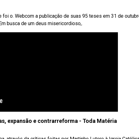
te foi o. Webcom a publicação de suas 95 teses em 31 de outub
 Em busca de um deus misericordioso,.
 expansão e contrarreforma - Toda Matéria
través da críticas feitas por Martinho Lutero à Igreja Católica