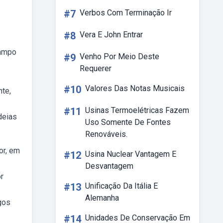
#7
Verbos Com Terminação Ir
#8
Vera E John Entrar
campo
#9
Venho Por Meio Deste
Requerer
#10
Valores Das Notas Musicais
nte,
#11
Usinas Termoelétricas Fazem
deias
Uso Somente De Fontes
Renováveis.
or, em
#12
Usina Nuclear Vantagem E
Desvantagem
r
#13
Unificação Da Itália E
Alemanha
gos
#14
Unidades De Conservação Em