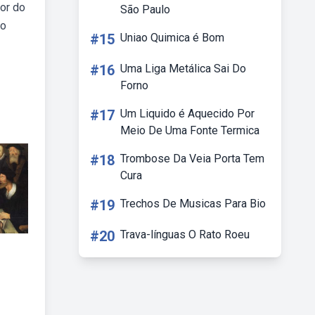
dor do
São Paulo
do
#15
Uniao Quimica é Bom
#16
Uma Liga Metálica Sai Do
Forno
#17
Um Liquido é Aquecido Por
Meio De Uma Fonte Termica
#18
Trombose Da Veia Porta Tem
Cura
#19
Trechos De Musicas Para Bio
#20
Trava-línguas O Rato Roeu