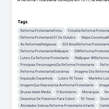
Tags
Reforma ProtestanteFotos
FotosDa Reforma Protest
Reforma Protestante31 De Outubro
Mapa Conceitual
As ReformasReligiosas
503 AnosReforma Protestant
Reforma ProtestanteWallpaper
DIAReforma Protesta
Lutero Ea Reforma Protestante
Wallpaper 4KReforma 
Principais PersonagensDa Reforma Protestante
Refor
Reforma ProtestanteEconômia
Imagens Dos Reforma
Inquisição Espanhola
Lutero 95 Teses
Martinho Lu
ImagemQue Representa Areforma Protestante
Image
Bruxas Idade Media
O Iluminismo
Monarquia
Re
Desenhos De Pokemon Para Colorir
95 Teses
Doutr
Atividades Sobrea Reforma Protestante Infantil
Catol