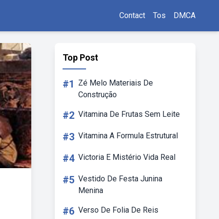
Contact
Tos
DMCA
Top Post
#1
Zé Melo Materiais De
Construção
#2
Vitamina De Frutas Sem Leite
#3
Vitamina A Formula Estrutural
#4
Victoria E Mistério Vida Real
#5
Vestido De Festa Junina
Menina
#6
Verso De Folia De Reis