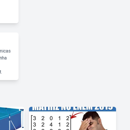
cnicas
inha
.