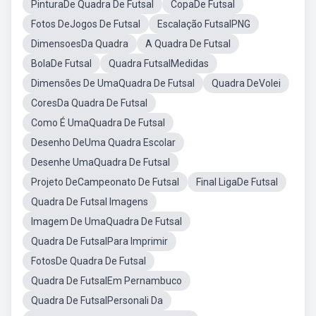
PinturaDe Quadra De Futsal
CopaDe Futsal
Fotos DeJogos De Futsal
Escalação FutsalPNG
DimensoesDa Quadra
A Quadra De Futsal
BolaDe Futsal
Quadra FutsalMedidas
Dimensões De UmaQuadra De Futsal
Quadra DeVolei
CoresDa Quadra De Futsal
Como É UmaQuadra De Futsal
Desenho DeUma Quadra Escolar
Desenhe UmaQuadra De Futsal
Projeto DeCampeonato De Futsal
Final LigaDe Futsal
Quadra De Futsal Imagens
Imagem De UmaQuadra De Futsal
Quadra De FutsalPara Imprimir
FotosDe Quadra De Futsal
Quadra De FutsalEm Pernambuco
Quadra De FutsalPersonali Da