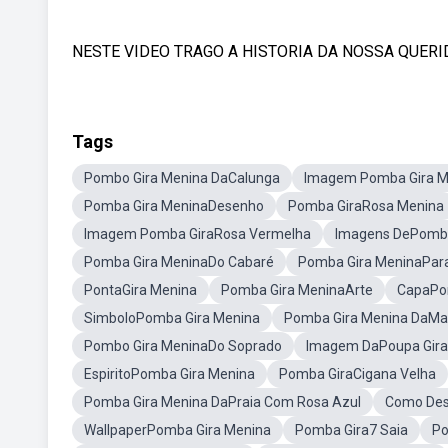
NESTE VIDEO TRAGO A HISTORIA DA NOSSA QUERI
Tags
Pombo Gira Menina DaCalunga
Imagem Pomba Gira M
Pomba Gira MeninaDesenho
Pomba GiraRosa Menina
Imagem Pomba GiraRosa Vermelha
Imagens DePomba
Pomba Gira MeninaDo Cabaré
Pomba Gira MeninaPara
PontaGira Menina
Pomba Gira MeninaArte
CapaPo
SimboloPomba Gira Menina
Pomba Gira Menina DaMa
Pombo Gira MeninaDo Soprado
Imagem DaPoupa Gira
EspiritoPomba Gira Menina
Pomba GiraCigana Velha
Pomba Gira Menina DaPraia Com Rosa Azul
Como Des
WallpaperPomba Gira Menina
Pomba Gira7 Saia
Po