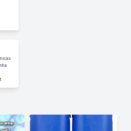
cnicas
inha
.