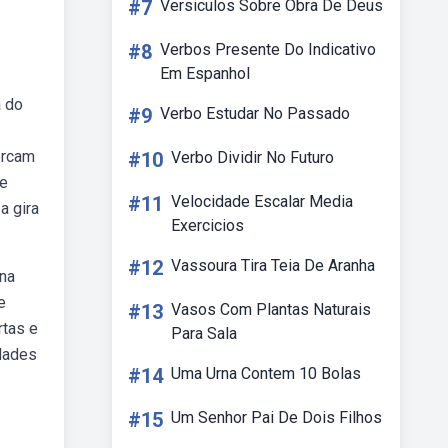
#7
Versiculos Sobre Obra De Deus
#8
Verbos Presente Do Indicativo
Em Espanhol
a do
#9
Verbo Estudar No Passado
ercam
#10
Verbo Dividir No Futuro
 e
#11
Velocidade Escalar Media
a gira
Exercicios
#12
Vassoura Tira Teia De Aranha
ina
e
#13
Vasos Com Plantas Naturais
rtas e
Para Sala
dades
#14
Uma Urna Contem 10 Bolas
#15
Um Senhor Pai De Dois Filhos