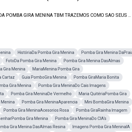
DA POMBA GIRA MENINA TBM TRAZEMOS COMO SAO SEUS ...
enina
HistóriaDa Pomba Gira Menina
Pomba Gira Menina DaPrai
FotoDa Pomba Gira Menina
Pomba Gira Menina DasAlmas
 Gira Menina
MariaMenina Pomba Gira
 Cartaz
Guia PomboGira Menina
Pomba GiraMaria Bonita
mba Gira Menina
Pomba Gira MeninaDo Cais Imagens
ta
Pomba Gira MeninaDe Vermelho
Maria QuitériaPomba Gira
 Menina
Pomba Gira MeninaAparencia
Mini BombaGira Menina
Pomba Gira MeninaAcesorios Rosa
Pomba GiraRainha Imagem
enharPomba Gira Menina
Pomba Gira MeninaDo CIA's
mba Gira Menina DasAlmas Resina
Imagens Pomba Gira MeninaIA