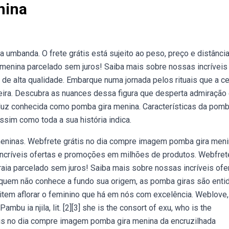
nina
banda. O frete grátis está sujeito ao peso, preço e distânci
 menina parcelado sem juros! Saiba mais sobre nossas incríveis
e alta qualidade. Embarque numa jornada pelos rituais que a c
leira. Descubra as nuances dessa figura que desperta admiração
luz conhecida como pomba gira menina. Características da pomb
ssim como toda a sua história indica.
meninas. Webfrete grátis no dia compre imagem pomba gira men
incríveis ofertas e promoções em milhões de produtos. Webfret
aia parcelado sem juros! Saiba mais sobre nossas incríveis ofe
uem não conhece a fundo sua origem, as pomba giras são enti
mitem aflorar o feminino que há em nós com excelência. Weblove,
bu ia njila, lit. [2][3] she is the consort of exu, who is the
tis no dia compre imagem pomba gira menina da encruzilhada