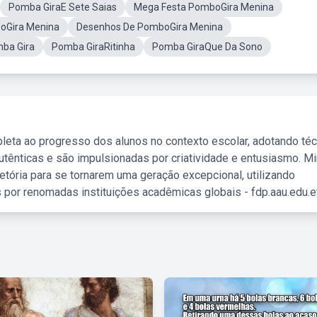
Pomba GiraE Sete Saias
Mega Festa PomboGira Menina
oGira Menina
Desenhos De PomboGira Menina
ba Gira
Pomba GiraRitinha
Pomba GiraQue Da Sono
leta ao progresso dos alunos no contexto escolar, adotando té
tênticas e são impulsionadas por criatividade e entusiasmo. M
etória para se tornarem uma geração excepcional, utilizando
 por renomadas instituições acadêmicas globais - fdp.aau.edu.et