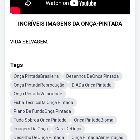
INCRÍVEIS IMAGENS DA ONÇA-PINTADA
VIDA SELVAGEM.
Tags
Onça PintadaBrasileira
Desenhos DeOnça Pintada
Onça PintadaReprodução
DIADa Onça Pintada
Onça PintadaVelocidade
Ficha TecnicaDa Onça Pintada
Plano De FundoOnça Pintada
Tudo Sobrea Onca Pintada
Onça PintadaBioma
Imagem Da Onça
Cara DeOnça
Desenho DeOnça Pintada
Onça PintadaAlimentação