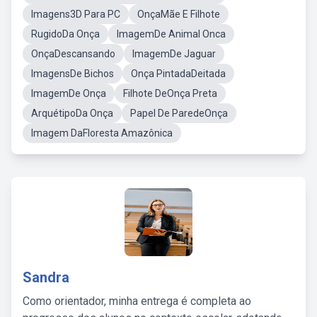
Imagens3D Para PC
OnçaMãe E Filhote
RugidoDa Onça
ImagemDe Animal Onca
OnçaDescansando
ImagemDe Jaguar
ImagensDe Bichos
Onça PintadaDeitada
ImagemDe Onça
Filhote DeOnça Preta
ArquétipoDa Onça
Papel De ParedeOnça
Imagem DaFloresta Amazônica
Sandra
Como orientador, minha entrega é completa ao