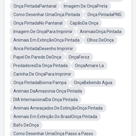
Onça PintadaPantanal
Imagem De OnçaPreta
Como Desenhar UmaOnça Pintada
Onça PintadaPNG
Onça PintadaNo Pantanal
CapãoDa Onça
Imagem De OnçaPara Imprimir
AnimaisOnça Pintada
Animais Em ExtinçãoOnça Pintada
Olhos DeOnça
Anca PintadaDesenho Imprimir
Papel De Parede DeOnça
OnçaFeroz
PredadoresDa Onça Pintada
OnçaAmare La
Carinha De OnçaPara Imprimir
Onça PintadaBioma Pampa
OnçaBebendo Agua
Animais DaAmazonia Onça Pintada
DIA InternacionalDa Onça Pintada
Animais Ameaçados De ExtinçãoOnça Pintada
Animais Em Extinção Do BrasilOnça Pintada
Bafo DeOnça
Como Desenhar UmaOnça Passo a Passo