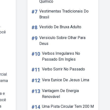
Quimico
#7
Vestimentas Tradicionais Do
Brasil
.
#8
Vestido De Bruxa Adulto
você
#9
Versiculo Sobre Olhar Para
Deus
#10
Verbos Irregulares No
Passado Em Ingles
#11
Verbo Sorrir No Passado
cial
#12
Vera Eunice De Jesus Lima
 tema
#13
Vantagem De Energia
a e
Renovável
você
a
#14
Uma Pista Circular Tem 200 M