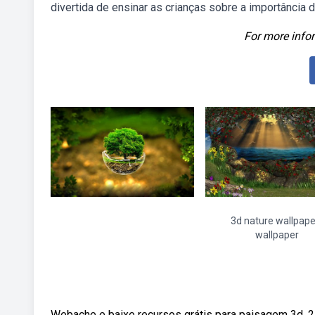
divertida de ensinar as crianças sobre a importância
For more infor
3d nature wallpape
wallpaper
Webache e baixe recursos grátis para paisagem 3d. 27