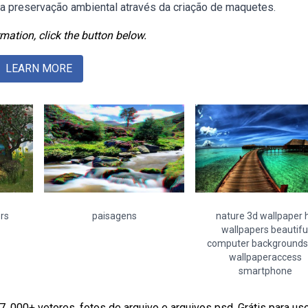
 da preservação ambiental através da criação de maquetes.
mation, click the button below.
LEARN MORE
rs
paisagens
nature 3d wallpaper 
wallpapers beautifu
computer backgrounds 
wallpaperaccess
smartphone
. 000+ vetores, fotos de arquivo e arquivos psd. Grátis para us