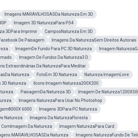
Imagens MARAVILHOSASDa Natureza Em 3D
80P
Imagem 3D NaturezaPara PS4
za 3DPara Imprimir
CamposNatureza Em 3D
Facebook De Paisagem
Imagens Da NaturezaSem Direitos Autorais
reza
ImagemDe Fundo Para PC 3D Natureza
Imagem Natureza
nimado
Imagem De Fundos Da Natureza3 D
ns Extraordinárias Da NaturezaPara Meditar
iasDa Natureza
FotoEm 3D Natureza
Natureza ImagemLivre
 3D Natureza
IIcons Imagem Natureza200X200
tureza
PaisagemDa Natureza 3D
Imagem De Natureza1200X50
tureza
Imagens NaturezaPara Usar No Photoshop
agem8000X 6000
Imagens 3DPara PC Natureza
e Natureza
Imagens Da NaturezaFloresta
e ComImagem Da Natureza
Imagem NaturezaPara Card
agens MARAVILHOSASDa Natureza
Imagens NaturezaFundo De Tel