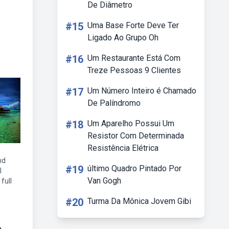
De Diâmetro
#15
Uma Base Forte Deve Ter
Ligado Ao Grupo Oh
#16
Um Restaurante Está Com
Treze Pessoas 9 Clientes
#17
Um Número Inteiro é Chamado
De Palíndromo
#18
Um Aparelho Possui Um
Resistor Com Determinada
Resistência Elétrica
hd
#19
último Quadro Pintado Por
l
Van Gogh
full
#20
Turma Da Mônica Jovem Gibi
o