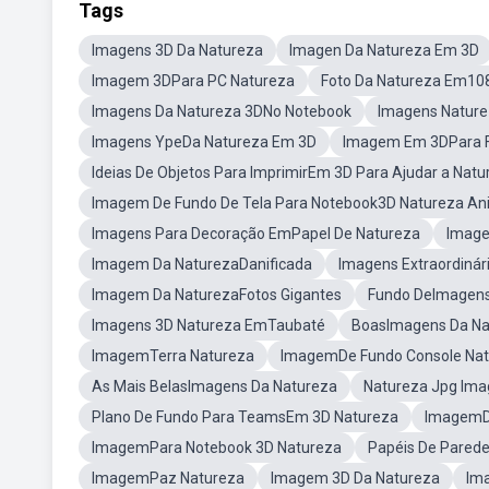
Tags
Imagens 3D Da Natureza
Imagen Da Natureza Em 3D
Imagem 3DPara PC Natureza
Foto Da Natureza Em10
Imagens Da Natureza 3DNo Notebook
Imagens Nature
Imagens YpeDa Natureza Em 3D
Imagem Em 3DPara 
Ideias De Objetos Para ImprimirEm 3D Para Ajudar a Natu
Imagem De Fundo De Tela Para Notebook3D Natureza A
Imagens Para Decoração EmPapel De Natureza
Image
Imagem Da NaturezaDanificada
Imagens Extraordinár
Imagem Da NaturezaFotos Gigantes
Fundo DeImagens
Imagens 3D Natureza EmTaubaté
BoasImagens Da Na
ImagemTerra Natureza
ImagemDe Fundo Console Na
As Mais BelasImagens Da Natureza
Natureza Jpg Im
Plano De Fundo Para TeamsEm 3D Natureza
ImagemD
ImagemPara Notebook 3D Natureza
Papéis De Pared
ImagemPaz Natureza
Imagem 3D Da Natureza
Im