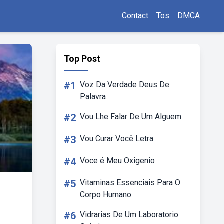
Contact
Tos
DMCA
Top Post
#1
Voz Da Verdade Deus De
Palavra
#2
Vou Lhe Falar De Um Alguem
#3
Vou Curar Você Letra
#4
Voce é Meu Oxigenio
#5
Vitaminas Essenciais Para O
Corpo Humano
#6
Vidrarias De Um Laboratorio