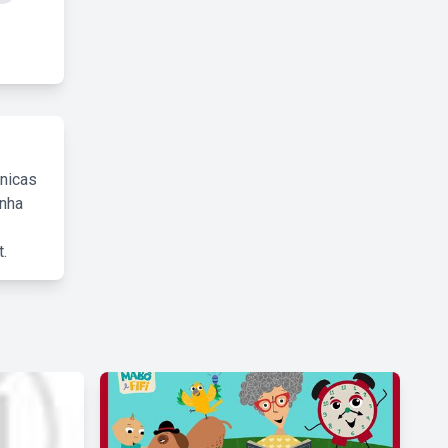
cnicas
inha
.