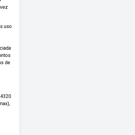
 vez
as uso
ciada
ontos
ns de
b14320
max),