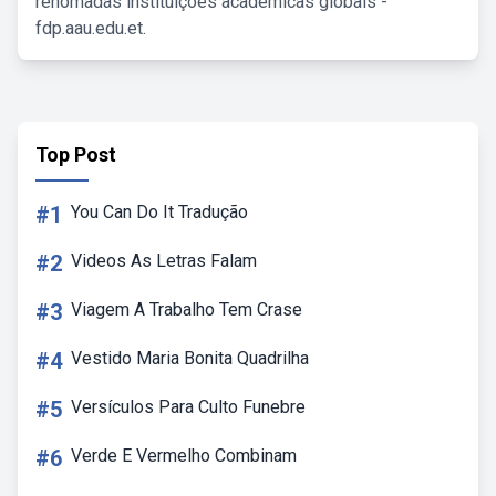
renomadas instituições acadêmicas globais -
fdp.aau.edu.et.
Top Post
#1
You Can Do It Tradução
#2
Videos As Letras Falam
#3
Viagem A Trabalho Tem Crase
#4
Vestido Maria Bonita Quadrilha
#5
Versículos Para Culto Funebre
#6
Verde E Vermelho Combinam