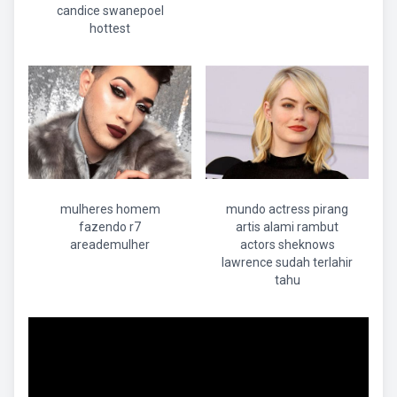
candice swanepoel
hottest
mulheres homem
mundo actress pirang
fazendo r7
artis alami rambut
areademulher
actors sheknows
lawrence sudah terlahir
tahu