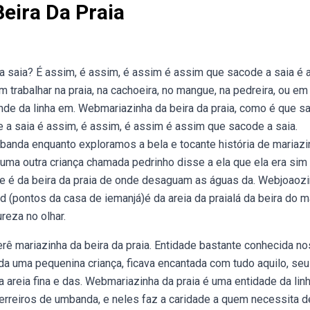
eira Da Praia
a saia? É assim, é assim, é assim é assim que sacode a saia é 
trabalhar na praia, na cachoeira, no mangue, na pedreira, ou em
de da linha em. Webmariazinha da beira da praia, como é que s
 a saia é assim, é assim, é assim é assim que sacode a saia.
nda enquanto exploramos a bela e tocante história de mariazi
uma outra criança chamada pedrinho disse a ela que ela era sim
que é da beira da praia de onde desaguam as águas da. Webjoaoz
ed (pontos da casa de iemanjá)é da areia da praialá da beira do m
reza no olhar.
rê mariazinha da beira da praia. Entidade bastante conhecida no
da uma pequenina criança, ficava encantada com tudo aquilo, se
areia fina e das. Webmariazinha da praia é uma entidade da lin
terreiros de umbanda, e neles faz a caridade a quem necessita d