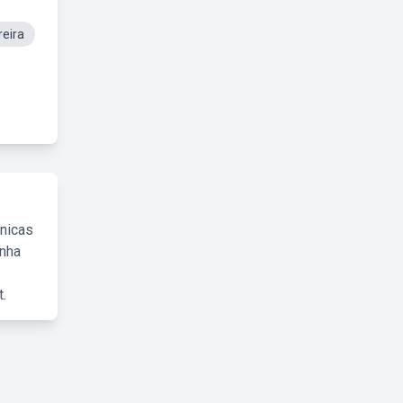
eira
cnicas
inha
.