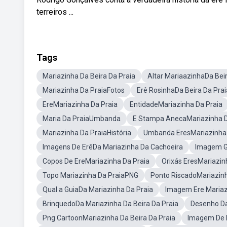
terreiros ...
Tags
Mariazinha Da Beira Da Praia
Altar MariaazinhaDa Beir
Mariazinha Da PraiaFotos
Erê RosinhaDa Beira Da Prai
EreMariazinha Da Praia
EntidadeMariazinha Da Praia
Maria Da PraiaUmbanda
E Stampa AnecaMariazinha D
Mariazinha Da PraiaHistória
Umbanda EresMariazinha 
Imagens De ErêDa Mariazinha Da Cachoeira
Imagem G
Copos De EreMariazinha Da Praia
Orixás EresMariazin
Topo Mariazinha Da PraiaPNG
Ponto RiscadoMariazinh
Qual a GuiaDa Mariazinha Da Praia
Imagem Ere Mariaz
BrinquedoDa Mariazinha Da Beira Da Praia
Desenho Da
Png CartoonMariazinha Da Beira Da Praia
Imagem De M