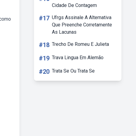
Cidade De Contagem
#17
Ufrgs Assinale A Alternativa
a como
Que Preenche Corretamente
As Lacunas
#18
Trecho De Romeu E Julieta
#19
Trava Lingua Em Alemão
#20
Trata Se Ou Trata Se