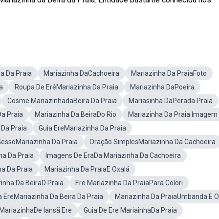
a Da Praia
Mariazinha DaCachoeira
Mariazinha Da PraiaFoto
a
Roupa De ErêMariazinha Da Praia
Mariazinha DaPoeira
Cosme MariazinhadaBeira Da Praia
Mariasinha DaPerada Praia
a Praia
Mariazinha Da BeiraDo Rio
Mariazinha Da Praia Imagem
Da Praia
Guia EreMariazinha Da Praia
essoMariazinha Da Praia
Oração SimplesMariazinha Da Cachoeira
ha Da Praia
Imagens De EraDa Mariazinha Da Cachoeira
a Da Praia
Mariazinha Da PraiaE Oxalá
inha Da BeiraD Praia
Ere Mariazinha Da PraiaPara Colori
 EreMariazinha Da Beira Da Praia
Mariazinha Da PraiaUmbanda E O
ariazinhaDe Iansã Ere
Guia De Ere MariainhaDa Praia