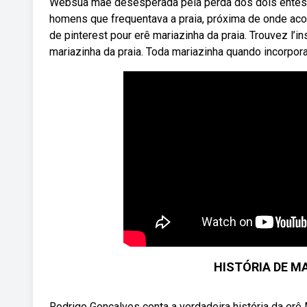
Websua mãe desesperada pela perda dos dois entes qu
homens que frequentava a praia, próxima de onde aco
de pinterest pour erê mariazinha da praia. Trouvez l’
mariazinha da praia. Toda mariazinha quando incorpor
HISTÓRIA DE MA
Rodrigo Gonçalves conta a verdadeira história da erê 