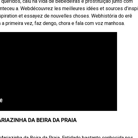
eridos, caiu na vida de bebedeiras e prostituição junto com
nteceu a. Webdécouvrez les meilleures idées et sources d’inspi
inspiration et essayez de nouvelles choses. Webhistória do erê
a a primeira vez, faz dengo, chora e fala com voz manhosa.
RIAZINHA DA BEIRA DA PRAIA
Mariazinha da Beira da Praia. Entidade bastante conhecida nos