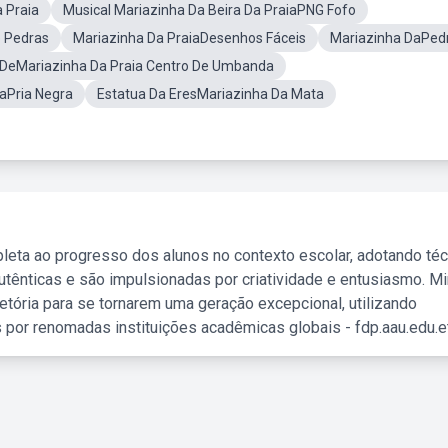
 Praia
Musical Mariazinha Da Beira Da PraiaPNG Fofo
e Pedras
Mariazinha Da PraiaDesenhos Fáceis
Mariazinha DaPedr
 DeMariazinha Da Praia Centro De Umbanda
aPria Negra
Estatua Da EresMariazinha Da Mata
leta ao progresso dos alunos no contexto escolar, adotando té
tênticas e são impulsionadas por criatividade e entusiasmo. M
etória para se tornarem uma geração excepcional, utilizando
 por renomadas instituições acadêmicas globais - fdp.aau.edu.et