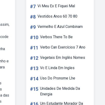
#7
Vi Meu Ex E Fiquei Mal
#8
Vestidos Anos 60 70 80
assim,
#9
Vermelho E Azul Combinam
acode
#10
Verbos There To Be
#11
Verbo Can Exercícios 7 Ano
nha
#12
Vegetais Em Inglês Nomes
inho e
ara
#13
Vc E Linda Em Ingles
#14
Uso Do Pronome Lhe
s
#15
Unidades De Medida Da
us
Energia
ha das
e.
#16
Um Estudante Morador Da