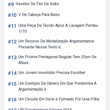
#9
Vasinho De Flor De Vidro
#10
V De Cabeça Para Baixo
#11
Uma Peça De Tecido Apos A Lavagem Perdeu
1/10
#12
Um Recurso De Modalização Argumentativa
Presente Nesse Texto é...
#13
Um Prisma Pentagonal Regular Tem 20cm De
Altura
#14
Um Jovem Investidor Precisa Escolher
#15
Um Exemplo De Gênero Em Que Predomina A
Argumentação é
#16
Um Circuito Em Serie é Formado Por Uma Pilha
Uff Transferência Externa 2024