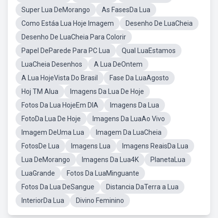
Super Lua DeMorango
As FasesDa Lua
Como Estáa Lua Hoje Imagem
Desenho De LuaCheia
Desenho De LuaCheia Para Colorir
Papel DeParede Para PC Lua
Qual LuaEstamos
LuaCheia Desenhos
A Lua DeOntem
A Lua HojeVista Do Brasil
Fase Da LuaAgosto
Hoj TM Alua
Imagens Da Lua De Hoje
Fotos Da Lua HojeEm DIA
Imagens Da Lua
FotoDa Lua De Hoje
Imagens Da LuaAo Vivo
Imagem DeUma Lua
Imagem Da LuaCheia
FotosDe Lua
Imagens Lua
Imagens ReaisDa Lua
Lua DeMorango
Imagens Da Lua4K
PlanetaLua
LuaGrande
Fotos Da LuaMinguante
Fotos Da Lua DeSangue
Distancia DaTerra a Lua
InteriorDa Lua
Divino Feminino