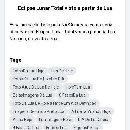
Eclipse Lunar Total visto a partir da Lua
Essa animação feita pela NASA mostra como seria
observar um Eclipse Lunar Total visto a partir da Lua.
No caso, o evento seria ...
Tags
FotosDa Lua Hoje
Lua De Hoje
Fotos Da Lua De HojeEm DIA
Foto AtualDa Lua De Hoje
HojeTem Lua
BelasImagens Da Lua
8 FasesDa Lua
Foto Da Lua De Hoje aTarde Em Alta Definicao
Imagens DeFundo Preto Lua
A LuaTa Virando Hoje
A Lua Hoje
Lua Imagem Hoje
DIA De LuaCheia
4 FasesDa Lua
FotoDa Lua
FigurasDe Lua