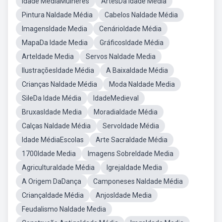
Idade MédiaMulheres
ArtesDa Idade Média
Pintura NaIdade Média
Cabelos NaIdade Média
ImagensIdade Media
CenárioIdade Média
MapaDa Idade Media
GráficosIdade Média
ArteIdade Media
Servos NaIdade Media
IlustraçõesIdade Média
A BaixaIdade Média
Crianças NaIdade Média
Moda NaIdade Media
SileDa Idade Média
IdadeMedieval
BruxasIdade Media
MoradiaIdade Média
Calças NaIdade Média
ServoIdade Média
Idade MédiaEscolas
Arte SacraIdade Média
1700Idade Media
Imagens SobreIdade Media
AgriculturaIdade Média
IgrejaIdade Media
A Origem DaDança
Camponeses NaIdade Média
CriançaIdade Média
AnjosIdade Media
Feudalismo NaIdade Media