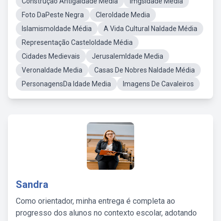
Construção AntigaIdade Média
ImgsIdade Media
Foto DaPeste Negra
CleroIdade Media
IslamismoIdade Média
A Vida Cultural NaIdade Média
Representação CasteloIdade Média
Cidades Medievais
JerusalemIdade Media
VeronaIdade Media
Casas De Nobres NaIdade Média
PersonagensDa Idade Media
Imagens De Cavaleiros
Sandra
Como orientador, minha entrega é completa ao
progresso dos alunos no contexto escolar, adotando