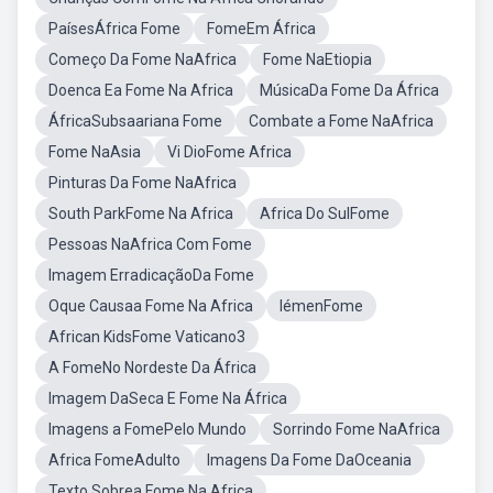
PaísesÁfrica Fome
FomeEm África
Começo Da Fome NaAfrica
Fome NaEtiopia
Doenca Ea Fome Na Africa
MúsicaDa Fome Da África
ÁfricaSubsaariana Fome
Combate a Fome NaAfrica
Fome NaAsia
Vi DioFome Africa
Pinturas Da Fome NaAfrica
South ParkFome Na Africa
Africa Do SulFome
Pessoas NaAfrica Com Fome
Imagem ErradicaçãoDa Fome
Oque Causaa Fome Na Africa
IémenFome
African KidsFome Vaticano3
A FomeNo Nordeste Da África
Imagem DaSeca E Fome Na África
Imagens a FomePelo Mundo
Sorrindo Fome NaAfrica
Africa FomeAdulto
Imagens Da Fome DaOceania
Texto Sobrea Fome Na Africa