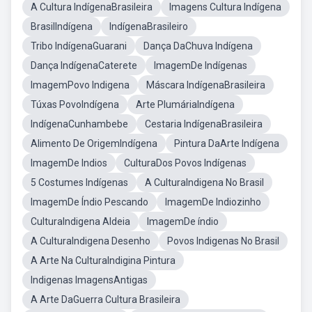
A Cultura IndígenaBrasileira
Imagens Cultura Indígena
BrasilIndígena
IndígenaBrasileiro
Tribo IndígenaGuarani
Dança DaChuva Indígena
Dança IndígenaCaterete
ImagemDe Indígenas
ImagemPovo Indigena
Máscara IndígenaBrasileira
Túxas PovoIndígena
Arte PlumáriaIndígena
IndígenaCunhambebe
Cestaria IndígenaBrasileira
Alimento De OrigemIndígena
Pintura DaArte Indígena
ImagemDe Indios
CulturaDos Povos Indígenas
5 Costumes Indígenas
A CulturaIndigena No Brasil
ImagemDe Índio Pescando
ImagemDe Indiozinho
CulturaIndigena Aldeia
ImagemDe índio
A CulturaIndigena Desenho
Povos Indigenas No Brasil
A Arte Na CulturaIndigina Pintura
Indigenas ImagensAntigas
A Arte DaGuerra Cultura Brasileira