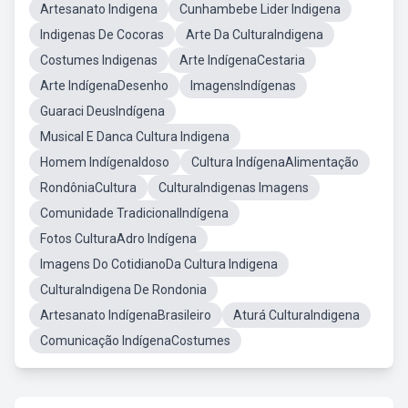
Artesanato Indigena
Cunhambebe Lider Indigena
Indigenas De Cocoras
Arte Da CulturaIndigena
Costumes Indigenas
Arte IndígenaCestaria
Arte IndígenaDesenho
ImagensIndígenas
Guaraci DeusIndígena
Musical E Danca Cultura Indigena
Homem IndígenaIdoso
Cultura IndígenaAlimentação
RondôniaCultura
CulturaIndigenas Imagens
Comunidade TradicionalIndígena
Fotos CulturaAdro Indígena
Imagens Do CotidianoDa Cultura Indigena
CulturaIndigena De Rondonia
Artesanato IndígenaBrasileiro
Aturá CulturaIndigena
Comunicação IndígenaCostumes