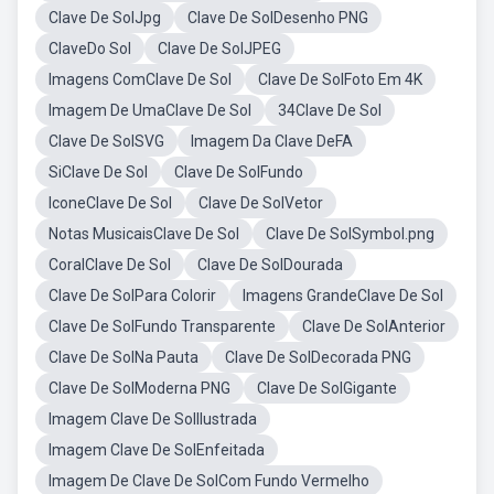
Clave De SolJpg
Clave De SolDesenho PNG
ClaveDo Sol
Clave De SolJPEG
Imagens ComClave De Sol
Clave De SolFoto Em 4K
Imagem De UmaClave De Sol
34Clave De Sol
Clave De SolSVG
Imagem Da Clave DeFA
SiClave De Sol
Clave De SolFundo
IconeClave De Sol
Clave De SolVetor
Notas MusicaisClave De Sol
Clave De SolSymbol.png
CoralClave De Sol
Clave De SolDourada
Clave De SolPara Colorir
Imagens GrandeClave De Sol
Clave De SolFundo Transparente
Clave De SolAnterior
Clave De SolNa Pauta
Clave De SolDecorada PNG
Clave De SolModerna PNG
Clave De SolGigante
Imagem Clave De SolIlustrada
Imagem Clave De SolEnfeitada
Imagem De Clave De SolCom Fundo Vermelho