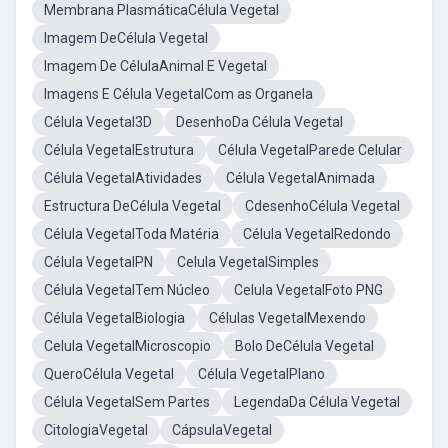
Membrana PlasmáticaCélula Vegetal
Imagem DeCélula Vegetal
Imagem De CélulaAnimal E Vegetal
Imagens E Célula VegetalCom as Organela
Célula Vegetal3D
DesenhoDa Célula Vegetal
Célula VegetalEstrutura
Célula VegetalParede Celular
Célula VegetalAtividades
Célula VegetalAnimada
Estructura DeCélula Vegetal
CdesenhoCélula Vegetal
Célula VegetalToda Matéria
Célula VegetalRedondo
Célula VegetalPN
Celula VegetalSimples
Célula VegetalTem Núcleo
Celula VegetalFoto PNG
Célula VegetalBiologia
Células VegetalMexendo
Celula VegetalMicroscopio
Bolo DeCélula Vegetal
QueroCélula Vegetal
Célula VegetalPlano
Célula VegetalSem Partes
LegendaDa Célula Vegetal
CitologiaVegetal
CápsulaVegetal