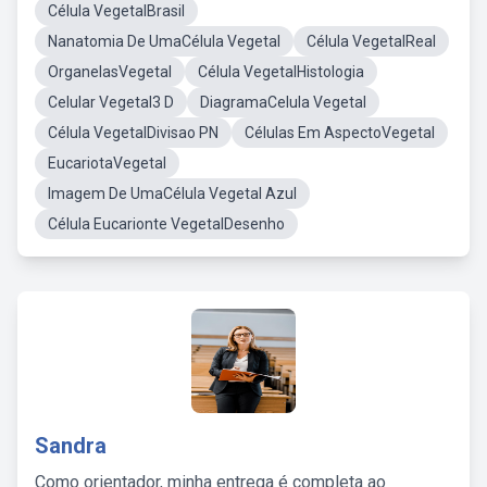
Célula VegetalBrasil
Nanatomia De UmaCélula Vegetal
Célula VegetalReal
OrganelasVegetal
Célula VegetalHistologia
Celular Vegetal3 D
DiagramaCelula Vegetal
Célula VegetalDivisao PN
Células Em AspectoVegetal
EucariotaVegetal
Imagem De UmaCélula Vegetal Azul
Célula Eucarionte VegetalDesenho
Sandra
Como orientador, minha entrega é completa ao