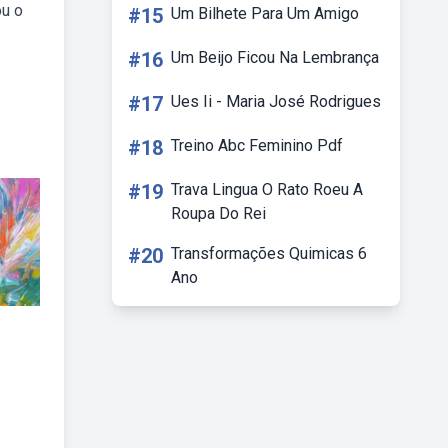
ou o
#15
Um Bilhete Para Um Amigo
#16
Um Beijo Ficou Na Lembrança
#17
Ues Ii - Maria José Rodrigues
#18
Treino Abc Feminino Pdf
#19
Trava Lingua O Rato Roeu A
Roupa Do Rei
#20
Transformações Quimicas 6
Ano