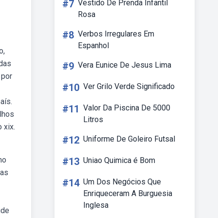
#7
Vestido De Prenda Infantil
Rosa
#8
Verbos Irregulares Em
Espanhol
o,
idas
#9
Vera Eunice De Jesus Lima
 por
#10
Ver Grilo Verde Significado
aís.
#11
Valor Da Piscina De 5000
lhos
Litros
 xix.
#12
Uniforme De Goleiro Futsal
no
#13
Uniao Quimica é Bom
das
#14
Um Dos Negócios Que
Enriqueceram A Burguesia
Inglesa
ude