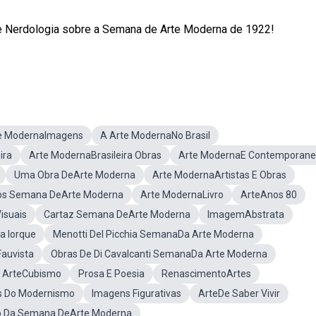
ste Nerdologia sobre a Semana de Arte Moderna de 1922!
e ModernaImagens
A Arte ModernaNo Brasil
ira
Arte ModernaBrasileira Obras
Arte ModernaE Contemporan
Uma Obra DeArte Moderna
Arte ModernaArtistas E Obras
os Semana DeArte Moderna
Arte ModernaLivro
ArteAnos 80
isuais
Cartaz Semana DeArte Moderna
ImagemAbstrata
a Iorque
Menotti Del Picchia SemanaDa Arte Moderna
auvista
Obras De Di Cavalcanti SemanaDa Arte Moderna
 ArteCubismo
Prosa E Poesia
RenascimentoArtes
s Do Modernismo
Imagens Figurativas
ArteDe Saber Vivir
o Da Semana DeArte Moderna