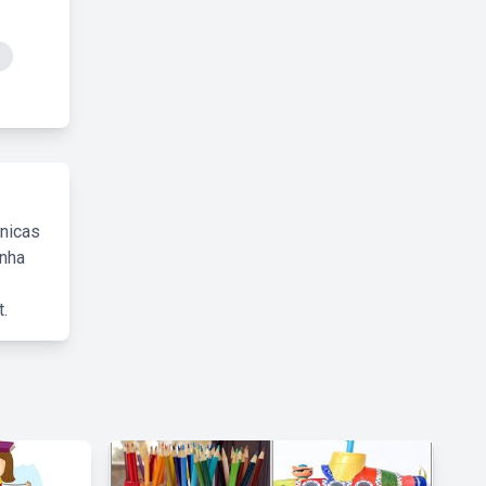
cnicas
inha
.