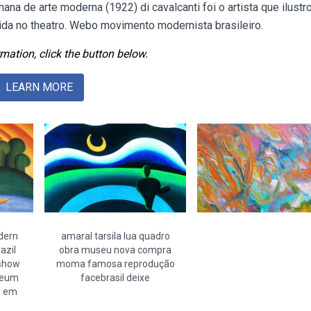
mana de arte moderna (1922) di cavalcanti foi o artista que ilustr
ida no theatro. Webo movimento modernista brasileiro.
mation, click the button below.
LEARN MORE
dern
amaral tarsila lua quadro
azil
obra museu nova compra
 show
moma famosa reprodução
seum
facebrasil deixe
ng em