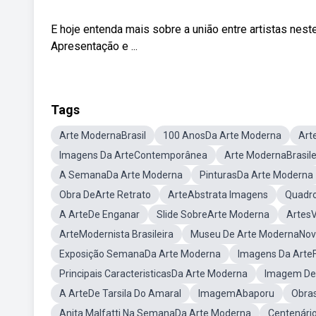
E hoje entenda mais sobre a união entre artistas ne
Apresentação e ...
Tags
Arte ModernaBrasil
100 AnosDa Arte Moderna
Art
Imagens Da ArteContemporânea
Arte ModernaBrasile
A SemanaDa Arte Moderna
PinturasDa Arte Moderna
Obra DeArte Retrato
ArteAbstrata Imagens
Quadr
A ArteDe Enganar
Slide SobreArte Moderna
ArtesV
ArteModernista Brasileira
Museu De Arte ModernaNov
Exposição SemanaDa Arte Moderna
Imagens Da ArteF
Principais CaracteristicasDa Arte Moderna
Imagem De
A ArteDe Tarsila Do Amaral
ImagemAbaporu
Obra
Anita Malfatti Na SemanaDa Arte Moderna
Centenári