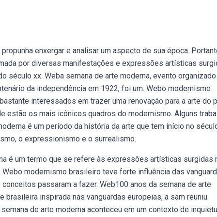
propunha enxergar e analisar um aspecto de sua época. Portant
mada por diversas manifestações e expressões artísticas surg
e do século xx. Weba semana de arte moderna, evento organizado
centenário da independência em 1922, foi um. Webo modernismo
 bastante interessados em trazer uma renovação para a arte do p
de estão os mais icônicos quadros do modernismo. Alguns traba
erna é um período da história da arte que tem início no século
ismo, o expressionismo e o surrealismo.
na é um termo que se refere às expressões artísticas surgidas 
. Webo modernismo brasileiro teve forte influência das vanguar
es conceitos passaram a fazer. Web100 anos da semana de arte
 brasileira inspirada nas vanguardas europeias, a sam reuniu.
 semana de arte moderna aconteceu em um contexto de inquiet