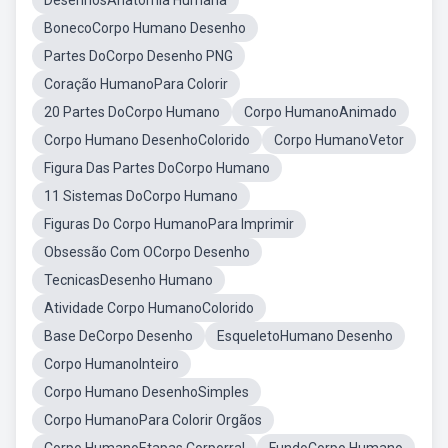
DesenhosAnatomia Humana
BonecoCorpo Humano Desenho
Partes DoCorpo Desenho PNG
Coração HumanoPara Colorir
20 Partes DoCorpo Humano
Corpo HumanoAnimado
Corpo Humano DesenhoColorido
Corpo HumanoVetor
Figura Das Partes DoCorpo Humano
11 Sistemas DoCorpo Humano
Figuras Do Corpo HumanoPara Imprimir
Obsessão Com OCorpo Desenho
TecnicasDesenho Humano
Atividade Corpo HumanoColorido
Base DeCorpo Desenho
EsqueletoHumano Desenho
Corpo HumanoInteiro
Corpo Humano DesenhoSimples
Corpo HumanoPara Colorir Orgãos