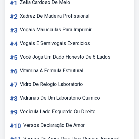
#1
Zelia Cardoso De Melo
#2
Xadrez De Madeira Profissional
#3
Vogais Maiusculas Para Imprimir
#4
Vogais E Semivogais Exercicios
#5
Você Joga Um Dado Honesto De 6 Lados
#6
Vitamina A Formula Estrutural
#7
Vidro De Relogio Laboratorio
#8
Vidrarias De Um Laboratorio Quimico
#9
Vesícula Lado Esquerdo Ou Direito
#10
Versos Declaração De Amor
Versos De Amor Para Uma Pessoa Especial