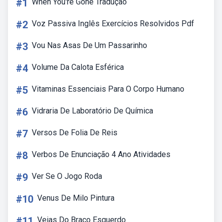
#1
When You're Gone Tradução
#2
Voz Passiva Inglês Exercícios Resolvidos Pdf
#3
Vou Nas Asas De Um Passarinho
#4
Volume Da Calota Esférica
#5
Vitaminas Essenciais Para O Corpo Humano
#6
Vidraria De Laboratório De Química
#7
Versos De Folia De Reis
#8
Verbos De Enunciação 4 Ano Atividades
#9
Ver Se O Jogo Roda
#10
Venus De Milo Pintura
#11
Veias Do Braço Esquerdo