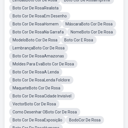
LendasBoto Cor De Rosa
Boto Cor De RosaImprimir
Boto Cor De RosaRealista
Boto Cor De RosaEm Desenho
Boto Cor De RosaHomem
MáscaraBoto Cor De Rosa
Boto Cor De RosaNa Garrafa
NomeBoto Cor De Rosa
ModeloBoto Cor De Rosa
Boto Cor E Rosa
LembrançaBoto Cor De Rosa
Boto Cor De RosaAmazonas
Moldes Para EvaBoto Cor De Rosa
Boto Cor De RosaA Lenda
Boto Cor De RosaLenda Folclore
MaqueteBoto Cor De Rosa
Boto Cor De RosaCidade Invisível
VectorBoto Cor De Rosa
Como Desenhar OBoto Cor De Rosa
Boto Cor De RosaExposição
BodoCor De Rosa