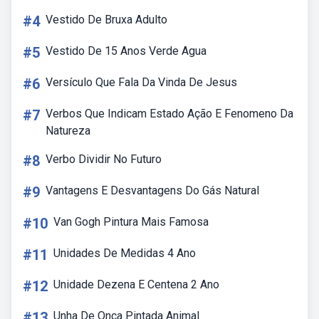
#4
Vestido De Bruxa Adulto
#5
Vestido De 15 Anos Verde Agua
#6
Versículo Que Fala Da Vinda De Jesus
#7
Verbos Que Indicam Estado Ação E Fenomeno Da
Natureza
#8
Verbo Dividir No Futuro
#9
Vantagens E Desvantagens Do Gás Natural
#10
Van Gogh Pintura Mais Famosa
#11
Unidades De Medidas 4 Ano
#12
Unidade Dezena E Centena 2 Ano
#13
Unha De Onça Pintada Animal